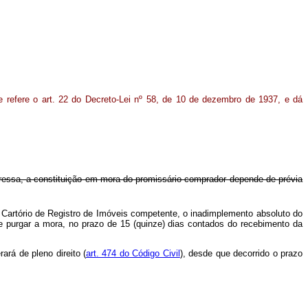
e refere o art. 22 do Decreto-Lei nº 58, de 10 de dezembro de 1937, e dá
xpressa, a constituição em mora do promissário comprador depende de prévia
o Cartório de Registro de Imóveis competente, o inadimplemento absoluto do
 de purgar a mora, no prazo de 15 (quinze) dias contados do recebimento da
rá de pleno direito (
art. 474 do Código Civil
), desde que decorrido o prazo