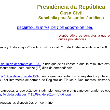
Presidência da República
Casa Civil
Subchefia para Assuntos Jurídicos
DECRETO-LEI Nº 745, DE 7 DE AGOSTO DE 1969.
Dispõe sôbre os contratos a que s
outras providências.
re o § 1º do artigo 2º, do Ato Institucional nº 5, de 13 de dezembro de 1968.
8, de 10 de dezembro de 1937
, ainda que dêles conste cláusula resolutiva e
 e Documentos, com quinze (15) dias de antecedência.
de 10 de dezembro de 1937
, ainda que não tenham sido registrados junto a
l ou por intermédio de cartório de Registro de Títulos e Documentos, deixar
 expressa, a resolução por inadimplemento do promissário comprador se opera
ção dada pela Lei nº 13.097, de 2015)
(Vigência)
revogadas as disposições em contrário.