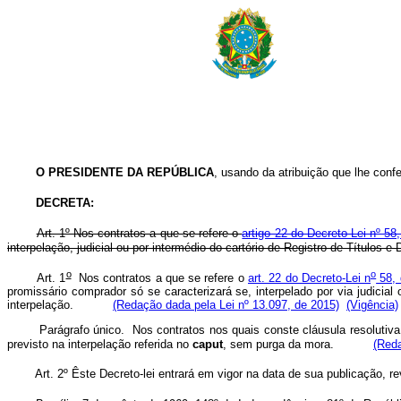
O PRESIDENTE DA REPÚBLICA
, usando da atribuição que lhe confe
DECRETA:
Art. 1º Nos contratos a que se refere o
artigo 22 do Decreto-Lei nº 5
interpelação, judicial ou por intermédio do cartório de Registro de Títulos
o
o
Art. 1
Nos contratos a que se refere o
art. 22 do Decreto-Lei n
58, 
promissário comprador só se caracterizará se, interpelado por via judicia
interpelação.
(Redação dada pela Lei nº 13.097, de 2015)
(Vigência)
Parágrafo único. Nos contratos nos quais conste cláusula resolutiva
previsto na interpelação referida no
caput
, sem purga da mora.
(Reda
Art. 2º Êste Decreto-lei entrará em vigor na data de sua publicação, 