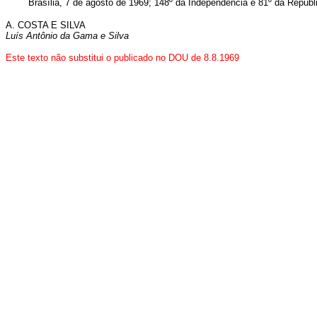
Brasília, 7 de agôsto de 1969; 148º da Independência e 81º da Repúbl
A. COSTA E SILVA
Luís Antônio da Gama e Silva
Este texto não substitui o publicado no DOU de 8.8.1969