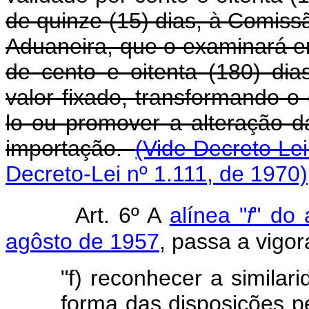
de quinze (15) dias, à Comiss
Aduaneira, que o examinará em 
de cento e oitenta (180) dia
valor fixado, transformando-o 
lo ou promover a alteração d
importação.
(Vide Decreto Lei
Decreto-Lei nº 1.111, de 1970)
Art. 6º A
alínea "
f
" do 
agôsto de 1957
, passa a vigo
"f) reconhecer a similar
forma das disposições pe