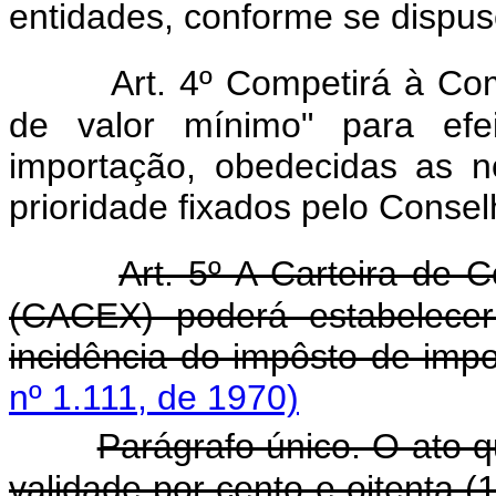
entidades, conforme se dispu
Art. 4º Competirá à Co
de valor mínimo" para efe
importação, obedecidas as n
prioridade fixados pelo Consel
Art. 5º A Carteira de 
(CACEX) poderá estabelecer
incidência do impôsto de impo
nº 1.111, de 1970)
Parágrafo único. O ato q
validade por cento e oitenta (