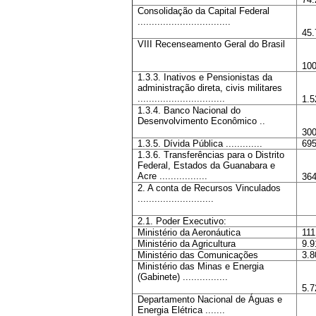
Consolidação da Capital Federal
.................................
45.
VIII Recenseamento Geral do Brasil
100
1.3.3. Inativos e Pensionistas da
administração direta, civis militares
...............................
1.5
1.3.4. Banco Nacional do
Desenvolvimento Econômico ..
300
1.3.5. Dívida Pública .............
695
1.3.6. Transferências para o Distrito
Federal, Estados da Guanabara e
Acre .................
364
2. A conta de Recursos Vinculados
...........................
2.1. Poder Executivo:
Ministério da Aeronáutica
111
Ministério da Agricultura
9.9
Ministério das Comunicações
3.8
Ministério das Minas e Energia
(Gabinete) ................
5.7
Departamento Nacional de Águas e
Energia Elétrica .......