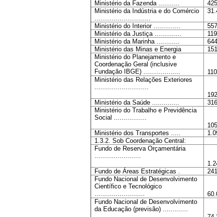
Ministério da Fazenda ...........
425
Ministério da Indústria e do Comércio
31.
.............................
Ministério do Interior ..............
557
Ministério da Justiça ..............
119
Ministério da Marinha ............
644
Ministério das Minas e Energia
151
Ministério do Planejamento e
Coordenação Geral (inclusive
Fundação IBGE) ...................
110
Ministério das Relações Exteriores
............................
192
Ministério da Saúde ..............
316
Ministério do Trabalho e Previdência
Social .................
105
Ministério dos Transportes .....
1.0
1.3.2. Sob Coordenação Central:
Fundo de Reserva Orçamentária
........................
1.2
Fundo de Áreas Estratégicas .
241
Fundo Nacional de Desenvolvimento
Científico e Tecnológico
..........................
60.
Fundo Nacional de Desenvolvimento
da Educação (previsão) .............
74.