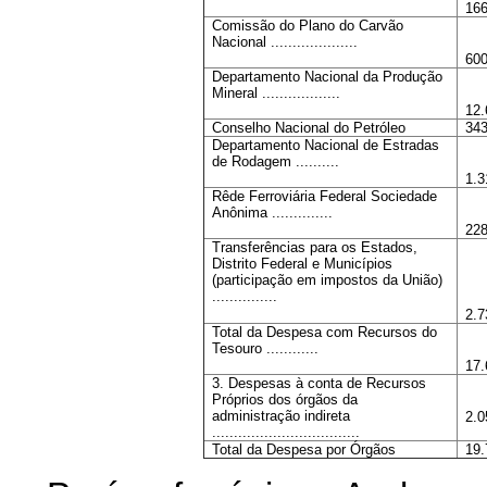
166
Comissão do Plano do Carvão
Nacional ....................
600
Departamento Nacional da Produção
Mineral ..................
12.
Conselho Nacional do Petróleo
343
Departamento Nacional de Estradas
de Rodagem ..........
1.3
Rêde Ferroviária Federal Sociedade
Anônima ..............
228
Transferências para os Estados,
Distrito Federal e Municípios
(participação em impostos da União)
...............
2.7
Total da Despesa com Recursos do
Tesouro ............
17.
3. Despesas à conta de Recursos
Próprios dos órgãos da
administração indireta
2.0
..................................
Total da Despesa por Órgãos
19.