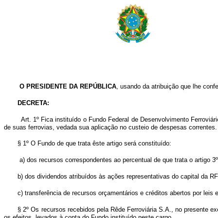
O PRESIDENTE DA REPÚBLICA
, usando da atribuição que lhe conf
DECRETA:
Art. 1º Fica instituído o Fundo Federal de Desenvolvimento Ferroviá
de suas ferrovias, vedada sua aplicação no custeio de despesas correntes.
§ 1º O Fundo de que trata êste artigo será constituído:
a) dos recursos correspondentes ao percentual de que trata o artigo 3º
b) dos dividendos atribuídos às ações representativas do capital da R
c) transferência de recursos orçamentários e créditos abertos por leis 
§ 2º Os recursos recebidos pela Rêde Ferroviária S.A., no presente e
os efeitos, levados à conta do Fundo instituído neste cargo.