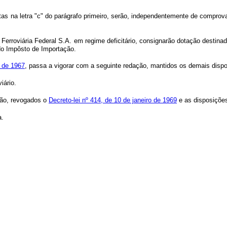
tas na letra "c" do parágrafo primeiro, serão, independentemente de comprov
rroviária Federal S.A. em regime deficitário, consignarão dotação destinada 
 do Impôsto de Importação.
o de 1967
, passa a vigorar com a seguinte redação, mantidos os demais disp
iário.
ação, revogados o
Decreto-lei nº 414, de 10 de janeiro de 1969
e as disposições
a.