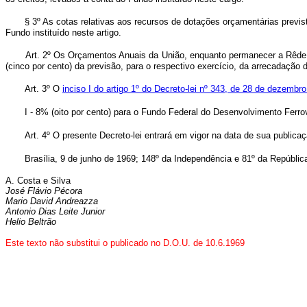
§ 3º As cotas relativas aos recursos de dotações orçamentárias previs
Fundo instituído neste artigo.
Art. 2º Os Orçamentos Anuais da União, enquanto permanecer a Rêde Fe
(cinco por cento) da previsão, para o respectivo exercício, da arrecadação
Art. 3º O
inciso I do artigo 1º do Decreto-lei nº 343, de 28 de dezembr
I - 8% (oito por cento) para o Fundo Federal do Desenvolvimento Ferrov
Art. 4º O presente Decreto-lei entrará em vigor na data de sua public
Brasília, 9 de junho de 1969; 148º da Independência e 81º da Repúblic
A. Costa e Silva
José Flávio Pécora
Mario David Andreazza
Antonio Dias Leite Junior
Helio Beltrão
Este texto não substitui o publicado no D.O.U. de 10.6.1969