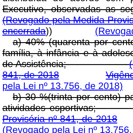
Executivo, observa
(Revogado pela Medida Provis
encerrada
))
(Revogad
a) 40% (quarenta por cent
família, à infância e à adoles
de Assistência;
841, de 2018
Vigên
pela Lei nº 13.756, de 2018)
b) 30 %(trinta por cento) 
atividades esportivas;
Provisória nº 841, de 2018
(Revogado pela Lei nº 13.756,