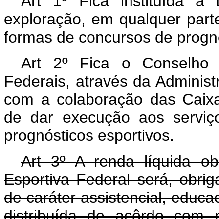
Art 1º Fica instituída a 
exploração, em qualquer parte
formas de concursos de prognó
Art 2º Fica o Conselho 
Federais, através da Administ
com a colaboração das Caix
de dar execução aos serviç
prognósticos esportivos.
Art 3º A renda líquida o
Esportiva Federal será, obrig
de caráter assistencial, educa
distribuída de acôrdo com 