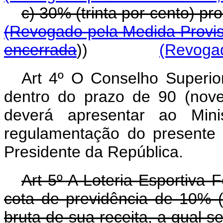
c) 30% (trinta por cent
(Revogado pela Medida Provis
encerrada
))
(Revogad
Art 4º O Conselho Superio
dentro do prazo de 90 (noven
deverá apresentar ao Mini
regulamentação do presente 
Presidente da República.
Art 5º A Loteria Esportiva 
cota de previdência de 10% (
bruta de sua receita, a qual s