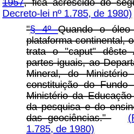
1957
, fica acrescido do seg
Decreto-lei nº 1.785, de 1980)
"
§ 4º
Quando o óleo 
plataforma continental, 
trata o "caput" dêste
partes iguais, ao Depa
Mineral, do Ministéri
constituição do Fundo
Ministério da Educação
da pesquisa e do ensin
das geociências."
(
1.785, de 1980)