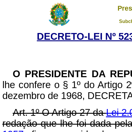
Pres
Subch
DECRETO-LEI Nº 523
O PRESIDENTE DA REP
lhe confere o § 1º do Artigo 2
dezembro de 1968, DECRETA
Art. 1º O Artigo 27 da
Lei 2
redação que lhe foi dada pel