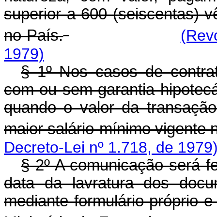
superior a 600 (seiscentas) v
no País.
(Rev
1979)
§ 1º Nos casos de contra
com ou sem garantia hipotecá
quando o valor da transação
maior salário-mínimo vigente 
Decreto-Lei nº 1.718, de 1979
§ 2º A comunicação será fe
data da lavratura dos docu
mediante formulário próprio e