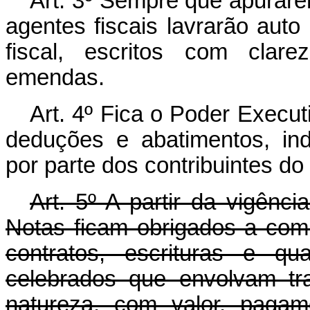
Art
. 3º Sempre que apurarem
agentes fiscais lavrarão auto 
fiscal, escritos com clare
emendas.
Art
. 4º Fica o Poder Executi
deduções e abatimentos, in
por parte dos contribuintes do
Art
. 5º A partir da vigênci
Notas ficam obrigados a com
contratos, escrituras e qu
celebrados que envolvam tr
natureza, com valor, paga