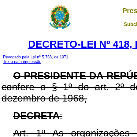
Pres
Subch
DECRETO-LEI Nº 418, 
Revogado pela Lei nº 5.768, de 1971
Texto para impressão
O PRESIDENTE DA REPÚ
confere o § 1º do art. 2º d
dezembro de 1968,
DECRETA
:
Art
. 1º As organizações 