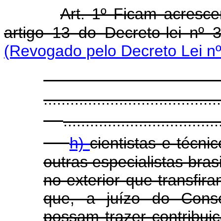
Art. 1º Ficam acresce
artigo 13 do Decreto-lei n
(Revogado pelo Decreto Lei nº
........................................
...................................
h)
cientistas e técn
outras especialistas bras
no exterior que transfira
que, a juízo do Conse
possam trazer contribui