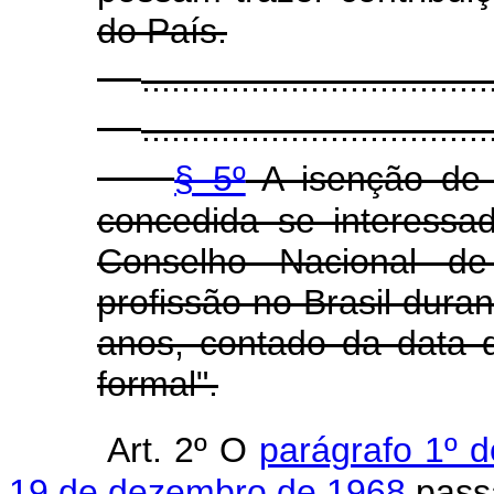
do País.
...................................
...................................
§ 5º
A isenção de 
concedida se interessa
Conselho Nacional de
profissão no Brasil dura
anos, contado da data 
formal".
Art. 2º O
parágrafo 1º d
19 de dezembro de 1968
passa