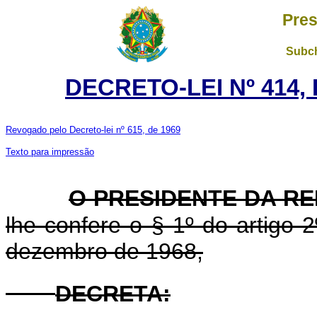
Pres
Subch
DECRETO-LEI Nº 414, 
Revogado pelo Decreto-lei nº 615, de 1969
Texto para impressão
O PRESIDENTE DA R
lhe confere o § 1º do artigo 2
dezembro de 1968,
DECRETA: