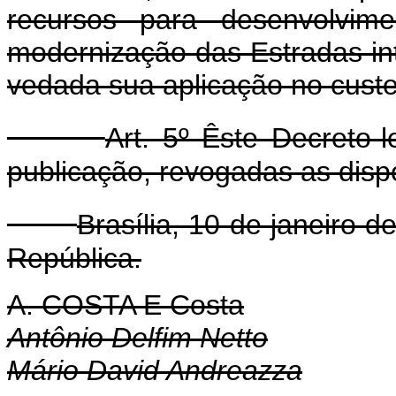
recursos para desenvolvim
modernização das Estradas int
vedada sua aplicação no custe
Art. 5º Êste Decreto-
publicação, revogadas as disp
Brasília, 10 de janeiro 
República.
A. COSTA E Costa
Antônio Delfim Netto
Mário David Andreazza