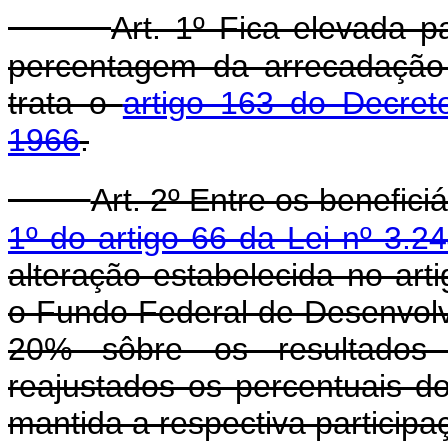
Art. 1º Fica elevada p
percentagem da arrecadação
trata o
artigo 163 do Decret
1966
.
Art. 2º Entre os benefic
1º do artigo 66 da Lei nº 3.
alteração estabelecida no artig
o Fundo Federal de Desenvolv
20% sôbre os resultados 
reajustados os percentuais do
mantida a respectiva participa