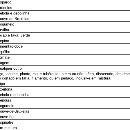
aspargo
brócolos
cebola e cebolinha
couve-de-Bruxelas
cogumelo
rvilha
eijão e fava, verde
pepino
pimentão-doce
repôlho
tomate
vagem
qualquer outro
iça, legume, planta, raiz e tubérculo, inteiro ou não: sêco, dissecado, desidra
cortado em fatia, filamento, ou em pedaço, inclusive em mistura:
ipo
azeitona
cebola e cebolinha
cenoura
cogumelo
couve-de-Bruxelas
ouve-flor
espinafre
em mistura