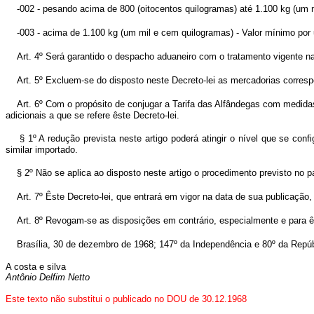
-002 - pesando acima de 800 (oitocentos quilogramas) até 1.100 kg (um 
-003 - acima de 1.100 kg (um mil e cem quilogramas) - Valor mínimo por
Art. 4º Será garantido o despacho aduaneiro com o tratamento vigente n
Art. 5º Excluem-se do disposto neste Decreto-lei as mercadorias corre
Art. 6º Com o propósito de conjugar a Tarifa das Alfândegas com medidas
adicionais a que se refere êste Decreto-lei.
§ 1º A redução prevista neste artigo poderá atingir o nível que se con
similar importado.
§ 2º Não se aplica ao disposto neste artigo o procedimento previsto no 
Art. 7º Êste Decreto-lei, que entrará em vigor na data de sua publicação
Art. 8º Revogam-se as disposições em contrário, especialmente e para ê
Brasília, 30 de dezembro de 1968; 147º da Independência e 80º da Repúb
A costa e silva
Antônio Delfim Netto
Este texto não substitui o publicado no DOU de 30.12.1968