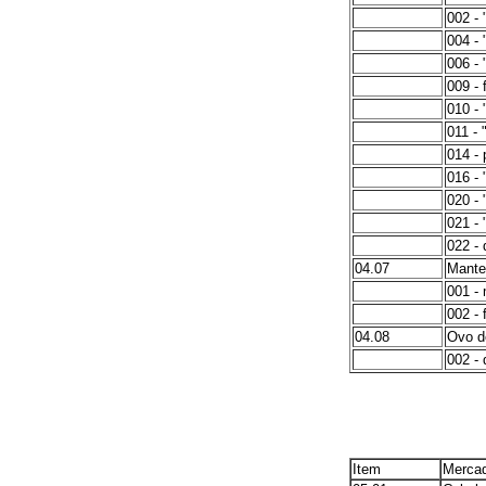
002 - 
004 -
006 - 
009 - 
010 - 
011 - 
014 -
016 - 
020 - 
021 - "
022 - 
04.07
Mante
001 -
002 - 
04.08
Ovo d
002 - 
Item
Mercad