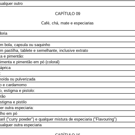
qualquer outro
CAPÍTULO 09
Café, chá, mate e especiarias
oria
em bola, capsula ou saquinho
em pastilha, tablete e semelhante, inclusive extrato
a e pimentão:
pimenta e pimentão em pó (coloral)
páprica
:
moída ou pulverizada
 e cardamomo
o, estigma e pistolo:
grão
stigma e pistilo
er outra especiaria:
alho em pó
aril ("curry powder") e qualquer mistura de especiaria ("Flavouring")
qualquer outra especiaria