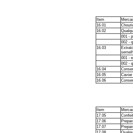
Item
Mercad
16.01
Chouri
16.02
Qualqu
001 - 
002 - 
16.03
Extrat
semelh
001 - e
002 - 
16.04
Conser
16.05
Caviar
16.06
Conser
Item
Mercad
17.05
Confei
17.06
Prepar
17.07
Prepar
17.08
Qualqu