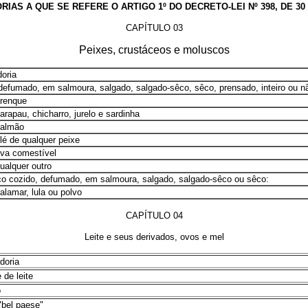
IAS A QUE SE REFERE O ARTIGO 1º DO DECRETO-LEI Nº 398, DE 30
CAPÍTULO 03
Peixes, crustáceos e moluscos
oria
defumado, em salmoura, salgado, salgado-sêco, sêco, prensado, inteiro ou não
arenque
arapau, chicharro, jurelo e sardinha
salmão
ilé de qualquer peixe
ova comestível
qualquer outro
o cozido, defumado, em salmoura, salgado, salgado-sêco ou sêco:
alamar, lula ou polvo
CAPÍTULO 04
Leite e seus derivados, ovos e mel
doria
de leite
o
"bel paese"