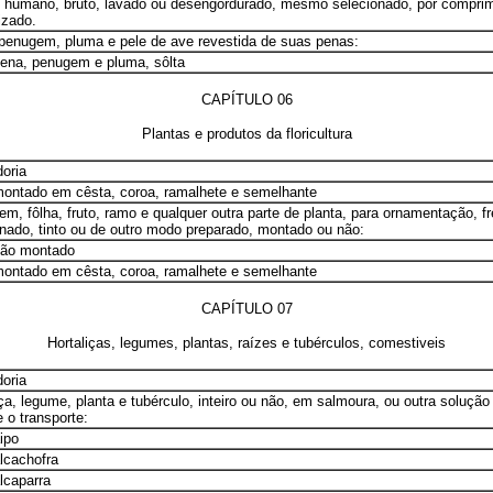
 humano, bruto, lavado ou desengordurado, mesmo selecionado, por compri
izado.
penugem, pluma e pele de ave revestida de suas penas:
pena, penugem e pluma, sôlta
CAPÍTULO 06
Plantas e produtos da floricultura
oria
montado em cêsta, coroa, ramalhete e semelhante
em, fôlha, fruto, ramo e qualquer outra parte de planta, para ornamentação, fr
nado, tinto ou de outro modo preparado, montado ou não:
não montado
montado em cêsta, coroa, ramalhete e semelhante
CAPÍTULO 07
Hortaliças, legumes, plantas, raízes e tubérculos, comestiveis
oria
iça, legume, planta e tubérculo, inteiro ou não, em salmoura, ou outra soluçã
 o transporte:
ipo
alcachofra
alcaparra