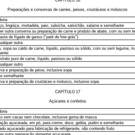
CAPÍTULO 16
Preparações e conservas de carnes, peixes, crustáceos e moluscos
oria
ço, lingüiça, mortadela, paio, salsicha, salsichão, salame e semelhante
er outra conserva ou preparação de carne e produto de abate, com ou sem l
pasta de fígado de ganso ("paté de foie grás")
qualquer outra
o, sopa ou caldo de carne, líquido, pastoso ou sólido, com ou sem legume, m
ante:
xtrato puro de carne, líquido, pastoso ou sólido
qualquer outro
va e preparação de peixe, inclusive sopa
 e semelhante
va e preparação de crustáceo e molusco, inclusive sopa.
CAPÍTULO 17
Açúcares e confeitos
oria
to sem cacau nem chocolate, inclusive goma de masca
ação açucarada, em pó, para creme, doce, geléia, pudim e semelhante
ado açucarado para fabricação de refrigerante, não contendo fruto
er outra preparação alimentar açucarada