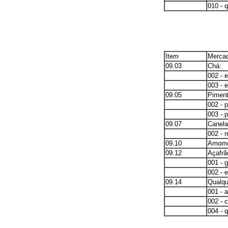
010 - 
Item
Mercad
09.03
Chá:
002 - 
003 - 
09.05
Piment
002 - 
003 - 
09.07
Canela
002 - 
09.10
Amomo
09.12
Açafrã
001 - 
002 - e
09.14
Qualqu
001 - 
002 - c
004 - 