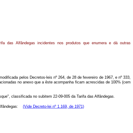
rifa das Alfândegas incidentes nos produtos que enumera e dá outras
 modificada pelos Decretos-leis nº 264, de 28 de fevereiro de 1967, e nº 333,
 relacionadas no anexo que a êste acompanha ficam acrescidas de 100% (cem
ísque", classificada no subitem 22-09-005 da Tarifa das Alfândegas.
s Alfândegas:
(Vide Decreto-lei nº 1.169, de 1971)