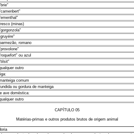
"brie"
 "camenbert"
"ementhal"
fresco (minas)
"gorgonzola"
"gruyére"
 parmezão, romano
"provolone"
"roquefort" ou azul
tilsit"
qualquer outro
iga:
 manteiga comum
fundida ou gordura de manteiga
e ave doméstica:
qualquer outro
CAPÍTULO 05
Matérias-primas e outros produtos brutos de origem animal
oria