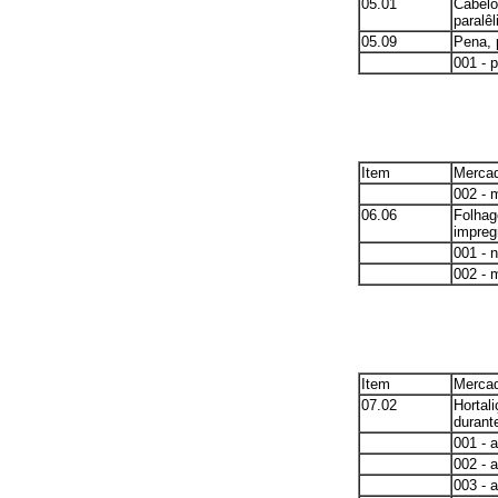
05.01
Cabelo
paralêl
05.09
Pena, 
001 - 
Item
Mercad
002 - 
06.06
Folhag
impreg
001 - 
002 - 
Item
Mercad
07.02
Hortal
durante
001 - a
002 - 
003 - 