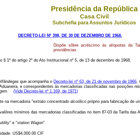
Presidência da República
Casa Civil
Subchefia para Assuntos Jurídicos
DECRETO-LEI Nº 398, DE 30 DE DEZEMBRO DE 1968.
Dispõe sôbre acréscimo às alíquotas da Ta
providências.
o § 1º do artigo 2º do Ato Institucional nº 5, de 13 de dezembro de 1968,
s Alfândegas que acompanha o
Decreto-lei nº 63, de 21 de novembro de 1966
,
ca Aduaneira, e correspondentes às mercadorias classificadas nas posições
ntagem.
(Vide Decreto-lei nº 1.169, de 1971)
te na mercadoria "extrato concentrado alcoólico próprio para fabricação de u
es valôres mínimos das mercadorias classificadas no item 87-03 da Tarifa da
utility
" e "
station
Wagon
".
unidade: US$4,000.00 CIF