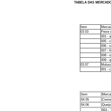
TABELA DAS MERCADOR
Item
Mercad
03.03
Peixe 
001 - 
005 - c
006 - 
007 - f
008 - 
009 - 
03.07
Molusc
001 - c
Item
Merca
04.05
Creme 
04.06
Queij
001 - 