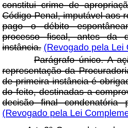
constitui crime de apropriaç
Código Penal, imputável aos r
pago o débito espontânea
processo fiscal, antes da d
instância.
(Revogado pela Lei
Parágrafo único. A aç
representação da Procuradori
de primeira instância é obrig
do feito, destinadas a compro
decisão final condenatória p
(Revogado pela Lei Complemen