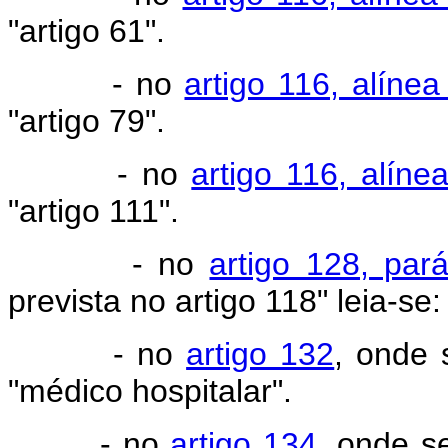
"artigo 61".
- no
artigo 116, alínea
"artigo 79".
- no
artigo 116, alínea
"artigo 111".
- no
artigo 128, par
prevista no artigo 118" leia-se:
- no
artigo 132
, onde s
"médico hospitalar".
- no
artigo 134
, onde se