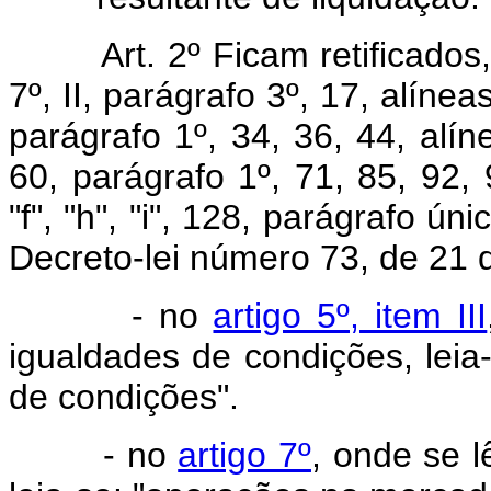
Art. 2º Ficam retificados
7º, II, parágrafo 3º, 17, alínea
parágrafo 1º, 34, 36, 44, alíne
60, parágrafo 1º, 71, 85, 92, 9
"f", "h", "i", 128, parágrafo ú
Decreto-lei número 73, de 21
- no
artigo 5º, item III
igualdades de condições, leia-
de condições".
- no
artigo 7º
, onde se 