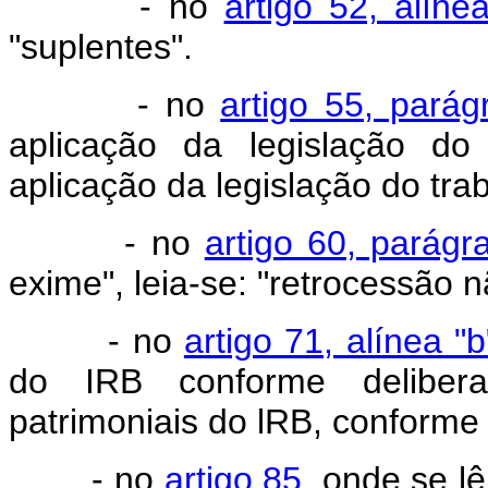
- no
artigo 52, alínea
"suplentes".
- no
artigo 55, parág
aplicação da legislação do t
aplicação da legislação do trab
- no
artigo 60, parágr
exime", leia-se: "retrocessão 
- no
artigo 71, alínea "b
do IRB conforme delibera
patrimoniais do lRB, conforme
- no
artigo 85
, onde se lê