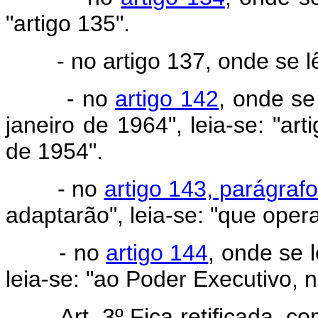
"artigo 135".
- no artigo 137, onde se lê: "
- no
artigo 142
, onde se
janeiro de 1964", leia-se: "art
de 1954".
- no
artigo 143, parágrafo
adaptarão", leia-se: "que oper
- no
artigo 144
, onde se 
leia-se: "ao Poder Executivo, 
Art. 3º Fica retificada, 