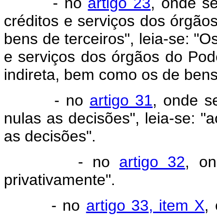
- no
artigo 23
, onde se
créditos e serviços dos órgã
bens de terceiros", leia-se: "O
e serviços dos órgãos do Pode
indireta, bem como os de bens 
- no
artigo 31
, onde s
nulas as decisões", leia-se: "
as decisões".
- no
artigo 32
, on
privativamente".
- no
artigo 33, item X
,