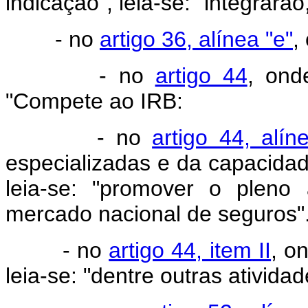
indicação", leia-se: "integrarã
- no
artigo 36, alínea "e"
,
- no
artigo 44
, ond
"Compete ao IRB:
- no
artigo 44, alíne
especializadas e da capacida
leia-se: "promover o pleno
mercado nacional de seguros"
- no
artigo 44, item II
, o
leia-se: "dentre outras atividad