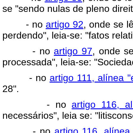
se "sendo nulas de pleno direit
- no
artigo 92
, onde se lê
perdendo", leia-se: "fatos rela
- no
artigo 97
, onde s
processada", leia-se: "Socied
- no
artigo 111, alínea "
28".
- no
artigo 116, a
necessários", leia se: "litiscon
- no
artigo 116, alínea 