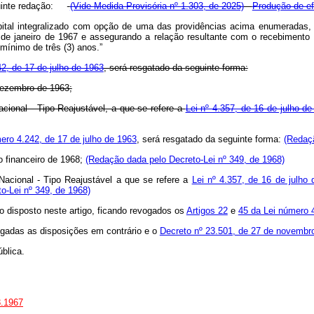
guinte redação:
(Vide Medida Provisória nº 1.303, de 2025)
Produção de ef
pital integralizado com opção de uma das providências acima enumeradas, 
1º de janeiro de 1967 e assegurando a relação resultante com o recebimento
mínimo de três (3) anos.”
42, de 17 de julho de 1963
, será resgatado da seguinte forma:
 dezembro de 1963;
cional - Tipo Reajustável, a que se refere a
Lei nº 4.357, de 16 de julho d
mero 4.242, de 17 de julho de 1963
, será resgatado da seguinte forma:
(Redaçã
 financeiro de 1968;
(Redação dada pelo Decreto-Lei nº 349, de 1968)
Nacional - Tipo Reajustável a que se refere a
Lei nº 4.357, de 16 de julho
o-Lei nº 349, de 1968)
o disposto neste artigo, ficando revogados os
Artigos 22
e
45 da Lei número 
vogadas as disposições em contrário e o
Decreto nº 23.501, de 27 de novembr
blica.
3.1967