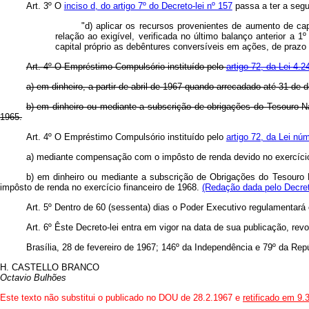
Art
. 3º O
inciso d, do artigo 7º do Decreto-lei nº 157
passa a ter a se
"d) aplicar os recursos provenientes de aumento de ca
relação ao exigível, verificada no último balanço anterior a 
capital próprio as debêntures conversíveis em ações, de prazo 
Art
. 4º O Empréstimo Compulsório instituído pelo
artigo 72, da Lei 4.2
a) em dinheiro, a partir de abril de 1967 quando arrecadado até 31 de
b) em dinheiro ou mediante a subscrição de obrigações do Tesouro Na
1965.
Art. 4º O Empréstimo Compulsório instituído pelo
artigo 72, da Lei nú
a) mediante compensação com o impôsto de renda devido no exercício
b) em dinheiro ou mediante a subscrição de Obrigações do Tesouro 
impôsto de renda no exercício financeiro de 1968.
(Redação dada pelo Decret
Art
. 5º Dentro de 60 (sessenta) dias o Poder Executivo regulamentará 
Art
. 6º Êste Decreto-lei entra em vigor na data de sua publicação, re
Brasília, 28 de fevereiro de 1967; 146º da Independência e 79º da Repú
H. CASTELLO BRANCO
Octavio Bulhões
Este texto não substitui o publicado no DOU de 28.2.1967 e
retificado em 9.