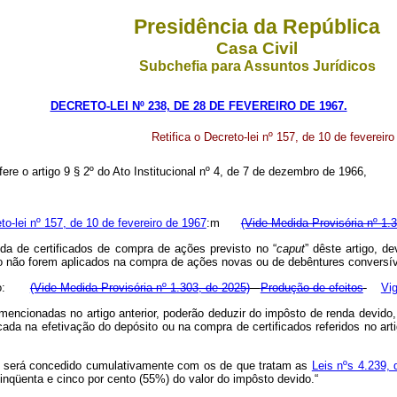
Presidência da República
Casa Civil
Subchefia para Assuntos Jurídicos
DECRETO-LEI Nº 238, DE 28 DE FEVEREIRO DE 1967.
Retifica o Decreto-lei nº 157, de 10 de fevereir
fere o artigo 9 § 2º do Ato Institucional nº 4, de 7 de dezembro de 1966,
to-lei nº 157, de 10 de fevereiro de 1967
:m
(Vide Medida Provisória nº 1.
da de certificados de compra de ações previsto no “
caput
” dêste artigo, d
to não forem aplicados na compra de ações novas ou de debêntures conversí
dação:
(Vide Medida Provisória nº 1.303, de 2025)
Produção de efeitos
Vi
mencionadas no artigo anterior, poderão deduzir do impôsto de renda devido, 
da na efetivação do depósito ou na compra de certificados referidos no arti
tigo será concedido cumulativamente com os de que tratam as
Leis nºs 4.239,
inqüenta e cinco por cento (55%) do valor do impôsto devido.“