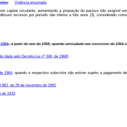
eitos
Vigência encerrada
em capital circulante, aumentando a proporção do passivo não exigível em
 dêsses recursos por período não inferior a três anos (3), considerado como
e 1964
, a partir do ano de 1968, quando arrecadado nos exercícios de 1964 
o dada pelo Decreto-Lei nº 349, de 1968)
 de 1964
, quando o respectivo subscritor não estiver sujeito a pagamento d
4.862, de 29 de novembro de 1965
.
o de 1933
.