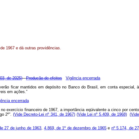
o de 1967 e dá outras providências.
303, de 2025)
Produção de efeitos
Vigência encerrada
everão ficar mantidos em depósito no Banco do Brasil, em conta especial, à
veis em ações.”
gência encerrada
no exercício financeiro de 1967, a importância eqüivalente a cinco por cento
go 2º”.
(Vide Decreto-Lei nº 341, de 1967)
(Vide Lei nº 5.409, de 1968)
(Vid
 de 27 de junho de 1963
,
4.869, de 1º de dezembro de 1965
e
nº 5.174, de 2