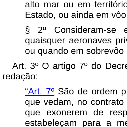
alto mar ou em territó
Estado, ou ainda em vôo
§ 2º Consideram-se e
quaisquer aeronaves pr
ou quando em sobrevôo de
Art
. 3º O artigo 7º do Decre
redação:
“Art. 7º
São de ordem púb
que vedam, no contrato 
que exonerem de respo
estabeleçam para a mes