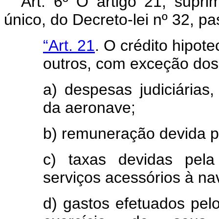
Art
. 6º O artigo 21, supr
único, do Decreto-lei nº 32, pa
“Art. 21
. O crédito hipot
outros, com exceção dos
a) despesas judiciárias
da aeronave;
b) remuneração devida p
c) taxas devidas pela
serviços acessórios à n
d) gastos efetuados pe