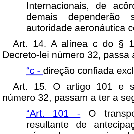
Internacionais, de ac
demais dependerão 
autoridade aeronáutica 
Art
. 14. A alínea
c
do § 1º
Decreto-lei número 32, passa a
“c -
direção confiada excl
Art
. 15. O artigo 101 e s
número 32, passam a ter a se
“Art. 101 -
O transpo
resultante de antecip