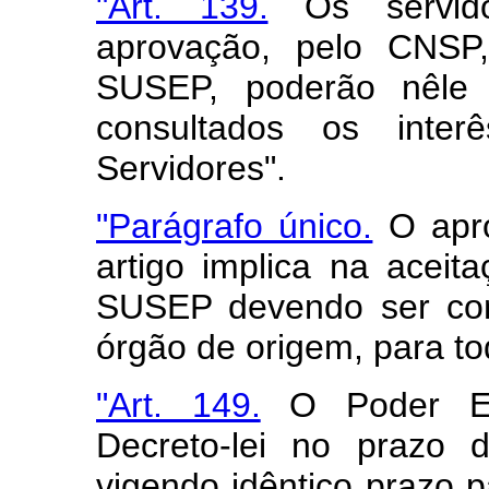
"Art. 139.
Os servido
aprovação, pelo CNSP
SUSEP, poderão nêle 
consultados os inte
Servidores".
"Parágrafo único.
O apro
artigo implica na acei
SUSEP devendo ser con
órgão de origem, para tod
"Art. 149.
O Poder Exe
Decreto-lei no prazo 
vigendo idêntico prazo 