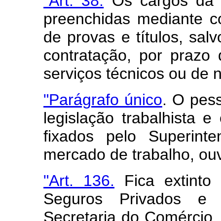
"Art. 38.
Os cargos da 
preenchidas mediante c
de provas e títulos, sal
contratação, por prazo
serviços técnicos ou de 
"Parágrafo único
. O pes
legislação trabalhista e
fixados pelo Superint
mercado de trabalho, ou
"Art. 136.
Fica extinto
Seguros Privados e 
Secretaria do Comércio, 