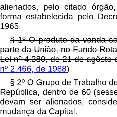
alienados, pelo citado órgão
forma estabelecida pelo Dec
1965.
§ 1º O produto da venda se
parte da União, no Fundo Rotati
Lei nº 4.380, de 21 de agôsto
nº 2.466, de 1988
)
§ 2º O Grupo de Trabalho de
República, dentro de 60 (sesse
devam ser alienados, consid
mudança da Capital.