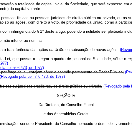
screverão a totalidade do capital inicial da Sociedade, que será expresso e
nto) do capital votante.
pessoas físicas ou pessoas jurídicas de direito público ou privado, ou as
 só as ações, com direito a voto, de propriedade da União, como a participaç
om infringência do § 1º dêste artigo, podendo a nulidade ser pleiteada inclus
 não inferior ao nominal.
ra a transferência das ações da União ou subscrição de novas ações:
(Revog
esta Lei, que passar a integrar o quadro de pessoal da Sociedade, sôbre o 
1977)
la Lei nº 6.473, de 1977)
or fôrça de lei, estejam sôbre o contrôle permanente do Poder Público;
(Rev
(Revogado pela Lei nº 6.473, de 1977)
icas ou jurídicas brasileiras, de direito público ou privado.
(Revogado pela L
SEÇÃO IV
Da Diretoria, do Conselho Fiscal
e das Assembléias Gerais
inistração, sendo o Presidente do Conselho nomeado e demitido livremente 