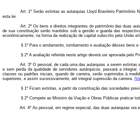
Art. 1º Serão extintas as autarquias Lloyd Brasileiro Patrimôni
esta lei.
Art. 2º Os bens e direitos integrantes do patrimônio das duas auta
de sua constituição serão mantidos sob a gestão e guarda das respecti
econômicamente, na forma da realização de capital subscrito pela União e/o
§ 1º Para o arrolamento, tombamento e avaliação dêsses bens e dir
§ 2º A avaliação referida neste artigo deverá ser aprovada pelo Pr
Art. 3º O pessoal, de cada uma das autarquias a serem extintas e
e sem perda da qualidade de servidores autárquicos, passará a integrar,
classes ou padrões iniciais, quando de carreira, serão suprimidos à med
superiores, e assim sucessivamente, até integral supressão da carreira.
(Vi
§ 1º Ficam extintas, a partir da constituição das sociedades previs
§ 2º Compete ao Ministro da Viação e Obras Públicas praticar todos 
Art. 4º Ao pessoal, em regime especial, das duas autarquias ora ext