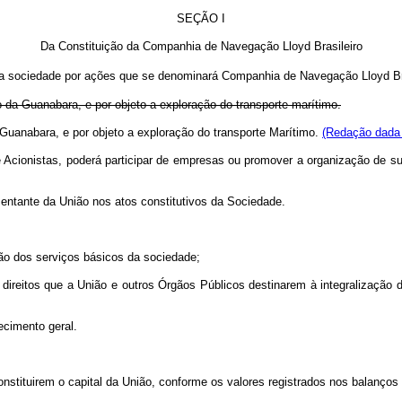
SEÇÃO I
Da Constituição da Companhia de Navegação Lloyd Brasileiro
, uma sociedade por ações que se denominará Companhia de Navegação Lloyd Br
do da Guanabara, e por objeto a exploração do transporte marítimo.
Guanabara, e por objeto a exploração do transporte Marítimo.
(Redação dada 
cionistas, poderá participar de empresas ou promover a organização de subs
entante da União nos atos constitutivos da Sociedade.
o dos serviços básicos da sociedade;
eitos que a União e outros Órgãos Públicos destinarem à integralização de
ecimento geral.
stituirem o capital da União, conforme os valores registrados nos balanços