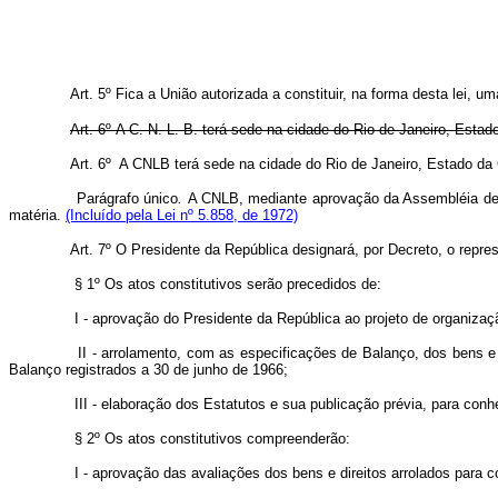
Art. 5º Fica a União autorizada a constituir, na forma desta lei
Art. 6º A C. N. L. B. terá sede na cidade do Rio de Janeiro, Esta
Art. 6º A CNLB terá sede na cidade do Rio de Janeiro, Estado da 
Parágrafo único
.
A CNLB, mediante aprovação da Assembléia de A
matéria.
(Incluído pela Lei nº 5.858, de 1972)
Art. 7º O Presidente da República designará, por Decreto, o repres
§ 1º Os atos constitutivos serão precedidos de:
I - aprovação do Presidente da República ao projeto de organizaçã
II - arrolamento, com as especificações de Balanço, dos bens e dir
Balanço registrados a 30 de junho de 1966;
III - elaboração dos Estatutos e sua publicação prévia, para conh
§ 2º Os atos constitutivos compreenderão:
I - aprovação das avaliações dos bens e direitos arrolados para con