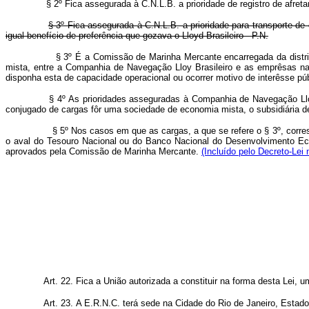
§ 2º Fica assegurada à C.N.L.B. a prioridade de registro de afretam
§ 3º Fica assegurada à C.N.L.B. a prioridade para transporte d
igual benefício de preferência que gozava o Lloyd Brasileiro - P.N.
§ 3º É a Comissão de Marinha Mercante encarregada da distri
mista, entre a Companhia de Navegação Lloy Brasileiro e as emprêsas na
disponha esta de capacidade operacional ou ocorrer motivo de interêsse públ
§ 4º As prioridades asseguradas à Companhia de Navegação Lloy
conjugado de cargas fôr uma sociedade de economia mista, o subsidiária d
§ 5º Nos casos em que as cargas, a que se refere o § 3º, corr
o aval do Tesouro Nacional ou do Banco Nacional do Desenvolvimento Econ
aprovados pela Comissão de Marinha Mercante.
(Incluído pelo Decreto-Lei 
Art. 22. Fica a União autorizada a constituir na forma desta Le
Art. 23. A E.R.N.C. terá sede na Cidade do Rio de Janeiro, Estado d