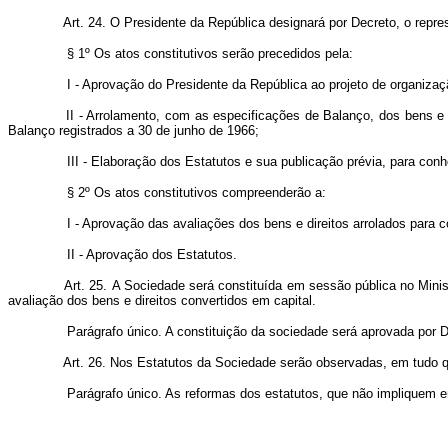
Art. 24. O Presidente da República designará por Decreto, o repres
§ 1º Os atos constitutivos serão precedidos pela:
I - Aprovação do Presidente da República ao projeto de organizaçã
II - Arrolamento, com as especificações de Balanço, dos bens e dir
Balanço registrados a 30 de junho de 1966;
III - Elaboração dos Estatutos e sua publicação prévia, para conh
§ 2º Os atos constitutivos compreenderão a:
I - Aprovação das avaliações dos bens e direitos arrolados para con
II - Aprovação dos Estatutos.
Art. 25. A Sociedade será constituída em sessão pública no Ministé
avaliação dos bens e direitos convertidos em capital.
Parágrafo único. A constituição da sociedade será aprovada por Dec
Art. 26. Nos Estatutos da Sociedade serão observadas, em tudo qu
Parágrafo único. As reformas dos estatutos, que não impliquem em 