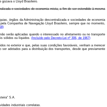
 gozava o Lloyd Brasileiro.
ntralizada e sociedades de economia mista, a fim de ser estendido à mesma
rquias, órgãos da Administração descentralizada e sociedades de economia
ga pela Companhia de Navegação Lloyd Brasileiro, sempre que no momento,
68)
 não serão aplicadas quando o interessado no afretamento ou no transporte
s sólidos ou líquidos.
(Incluído pelo Decreto-Lei nº 306, de 1967)
idos no exterior e que, pelas suas condições favoráveis, venham a merecer
 ser adotados para a distribuição dos transportes, desde que previamente
teira" S.A.
dades industriais correlatas.