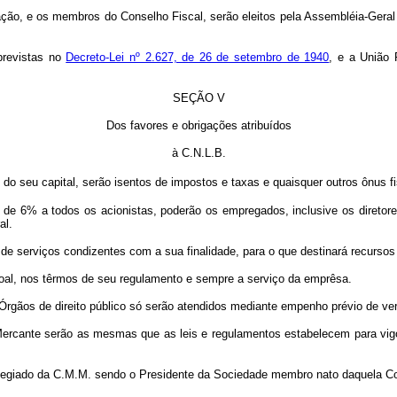
o, e os membros do Conselho Fiscal, serão eleitos pela Assembléia-Geral 
previstas no
Decreto-Lei nº 2.627, de 26 de setembro de 1940
, e a União 
SEÇÃO V
Dos favores e obrigações atribuídos
à C.N.L.B.
ão do seu capital, serão isentos de impostos e taxas e quaisquer outros ônus
6% a todos os acionistas, poderão os empregados, inclusive os diretores d
al.
 serviços condizentes com a sua finalidade, para o que destinará recursos 
soal, nos têrmos de seu regulamento e sempre a serviço da emprêsa.
gãos de direito público só serão atendidos mediante empenho prévio de ve
ercante serão as mesmas que as leis e regulamentos estabelecem para vig
legiado da C.M.M. sendo o Presidente da Sociedade membro nato daquela C