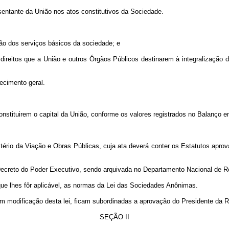
entante da União nos atos constitutivos da Sociedade.
o dos serviços básicos da sociedade; e
eitos que a União e outros Órgãos Públicos destinarem à integralização de
ecimento geral.
stituirem o capital da União, conforme os valores registrados no Balanço e
rio da Viação e Obras Públicas, cuja ata deverá conter os Estatutos aprova
reto do Poder Executivo, sendo arquivada no Departamento Nacional de Regi
e lhes fôr aplicável, as normas da Lei das Sociedades Anônimas.
modificação desta lei, ficam subordinadas a aprovação do Presidente da R
SEÇÃO II