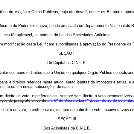
io da Viação e Obras Públicas, cuja ata deverá conter os Estatutos aprova
reto do Poder Executivo, sendo arquivada no Departamento Nacional de Regi
lhes fôr aplicável, as normas da Lei das Sociedades Anônimas.
 modificação desta Lei, ficam subordinadas à aprovação do Presidente da 
SEÇÃO II
Do Capital da C.N.L.B.
 valor dos bens e direitos que a União, ou qualquer Órgão Público centralizado
ns e direitos referidos neste artigo, serão isentas de impostos e taxas, e a
bscrito ou em novas subscrições de capital.
m direito de voto, e preferenciais, sempre sem direito a voto inconversíveis
rição do parágrafo único do
art. 9º do Decreto-Lei nº 2.627, de 26 de setembr
ireito de voto, e preferenciais, sempre sem direito a voto, inconversíveis e
SEÇÃO III
Dos Acionistas da C.N.L.B.