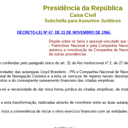
Presidência da República
Casa Civil
Subchefia para Assuntos Jurídicos
DECRETO-LEI Nº 67, DE 21 DE NOVEMBRO DE 1966.
Dispõe sobre os bens e pessoal vinculado aos 
- Patrimônio Nacional e pela Companhia Nacio
autoriza a constituição da Companhia de Nave
dá outras providências.
 conferidas pelo parágrafo único do art. 31 do Ato Institucional nº 2, de 27 d
idades das autarquias Lloyd Brasileiro - PN e Companhia Nacional de Nave
onal de Navegação Costeira e a esta os serviços de reparos navais desem
ustos e do conseqüente saneamento financeiro das citadas emprêsas.
 a necessidade de dar nova forma jurídica às citadas emprêsas, de modo a 
a transformação, realizadas através de convênios entre as duas autarquias
a a conveniência de iniciar o nôvo exercício financeiro com as entidades 