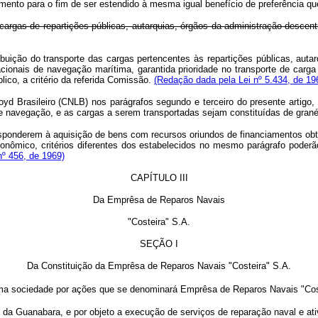
ento para o fim de ser estendido à mesma igual benefício de preferência que
e cargas de repartições públicas, autarquias, órgãos da administração desce
buição do transporte das cargas pertencentes às repartições públicas, auta
cionais de navegação marítima, garantida prioridade no transporte de car
ico, a critério da referida Comissão.
(Redação dada pela Lei nº 5.434, de 19
d Brasileiro (CNLB) nos parágrafos segundo e terceiro do presente artigo,
e navegação, e as cargas a serem transportadas sejam constituídas de granéi
esponderem à aquisição de bens com recursos oriundos de financiamentos obt
ômico, critérios diferentes dos estabelecidos no mesmo parágrafo poderão
nº 456, de 1969)
CAPÍTULO III
Da Emprêsa de Reparos Navais
"Costeira" S.A.
SEÇÃO I
Da Constituição da Emprêsa de Reparos Navais "Costeira" S.A.
i, uma sociedade por ações que se denominará Emprêsa de Reparos Navais "Cos
a Guanabara, e por objeto a execução de serviços de reparação naval e ativi