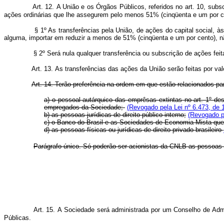
Art. 12. A União e os Órgãos Públicos, referidos no art. 10, sub
ações ordinárias que lhe assegurem pelo menos 51% (cinqüenta e um por ce
§ 1º As transferências pela União, de ações do capital social, às 
alguma, importar em reduzir a menos de 51% (cinqüenta e um por cento), não
§ 2º Será nula qualquer transferência ou subscrição de ações feita c
Art. 13. As transferências das ações da União serão feitas por valor
Art. 14. Terão preferência na ordem em que estão relacionados pa
a) o pessoal autárquico das emprêsas extintas no art. 1º d
empregados da Sociedade;
(Revogado pela Lei nº 6.473, de 
b) as pessoas jurídicas de direito público interno;
(Revogado pe
c) o Banco do Brasil e as Sociedades de Economia Mista que p
d) as pessoas físicas ou jurídicas de direito privado brasileiro
Parágrafo único. Só poderão ser acionistas da CNLB as pessoas fís
Art. 15. A Sociedade será administrada por um Conselho de Adm
Públicas.