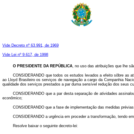
Vide Decreto nº 63.991, de 1969
Vide Lei nº 9.617, de 1998
O PRESIDENTE DA REPÚBLICA
, no uso das atribuições que lhe são
CONSIDERANDO que todos os estudos levados a efeito sôbre as ativ
ao Lloyd Brasileiro os serviços de navegação a cargo da Companhia Naci
qualidade dos serviços prestados a par duma sensível redução dos seus c
CONSIDERANDO que a par desta separação de atividades assinalou-se
econômico;
CONSIDERANDO que a fase de implementação das medidas prévias a est
CONSIDERANDO a urgência em proceder a transformação, tendo em vist
Resolve baixar o seguinte decreto-lei: