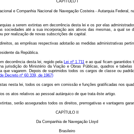
CAPÍTULO I
o Nacional e Companhia Nacional de Navegação Costeira - Autarquia Federal, 
rquias a serem extintas em decorrência desta lei e os por elas administrad
vas sociedades até a sua incorporação aos ativos das mesmas, a qual se
u por realização de novas subscrições de capital.
eitos, as emprêsas respectivas adotarão as medidas administrativas pertin
esidente da República.
m decorrência desta lei, regido pela
Lei nº 1.711
e ao qual ficam garantidos t
 na jurisdição do Ministério da Viação e Obras Públicas, quadros e tabela
ida que vagarem. Depois de suprimidos todos os cargos de classe ou padrã
de Decreto nº 60.339, de 1967)
tas nesta lei, todos os cargos em comissão e funções gratificadas nos quadr
os atos relativos ao pessoal autárquico de que trata êste artigo.
intas, serão assegurados todos os direitos, prerrogativas e vantagens gara
CAPÍTULO II
Da Companhia de Navegação Lloyd
Brasileiro