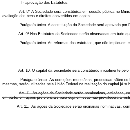
II - aprovação dos Estatutos.
Art. 8º A Sociedade será constituída em sessão pública no Ministér
avaliação dos bens e direitos convertidos em capital.
Parágrafo único. A constituição da Sociedade será aprovada por Dec
Art. 9º Nos Estatutos da Sociedade serão observadas em tudo que 
Parágrafo único. As reformas dos estatutos, que não impliquem em
Art. 10. O capital da Sociedade será constituído inicialmente pelo
Parágrafo único.
As correções monetárias, procedidas sôbre os be
mesmas, serão utilizadas pela União Federal na realização do capital já su
Art. 11. As ações da Sociedade serão nominativas, ordinárias, co
em parte, em ações preferenciais para cuja emissão não prevalecerá a rest
Art. 11. As ações da Sociedade serão ordinárias nominativas, com d