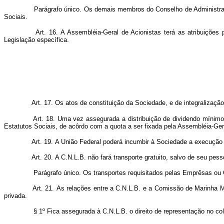
Parágrafo único.
Os demais membros do Conselho de Administraçã
Sociais.
Art. 16. A Assembléia-Geral de Acionistas terá as atribuições 
Legislação específica.
Art. 17. Os atos de constituição da Sociedade, e de integralizaç
Art. 18. Uma vez assegurada a distribuição de dividendo mínimo de 
Estatutos Sociais, de acôrdo com a quota a ser fixada pela Assembléia-Ger
Art. 19. A União Federal poderá incumbir à Sociedade a execução de
Art. 20. A C.N.L.B. não fará transporte gratuito, salvo de seu pes
Parágrafo único. Os transportes requisitados pelas Emprêsas ou Ór
Art. 21. As relações entre a C.N.L.B. e a Comissão de Marinha M
privada.
§ 1º Fica assegurada à C.N.L.B. o direito de representação no co