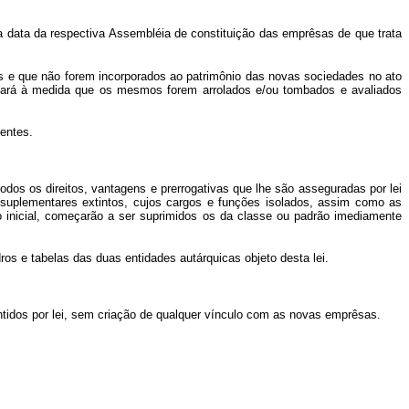
na data da respectiva Assembléia de constituição das emprêsas de que trata
os e que não forem incorporados ao patrimônio das novas sociedades no ato
 dará à medida que os mesmos forem arrolados e/ou tombados e avaliados
entes.
odos os direitos, vantagens e prerrogativas que lhe são asseguradas por lei
s suplementares extintos, cujos cargos e funções isolados, assim como as
o inicial, começarão a ser suprimidos os da classe ou padrão imediamente
os e tabelas das duas entidades autárquicas objeto desta lei.
ntidos por lei, sem criação de qualquer vínculo com as novas emprêsas.