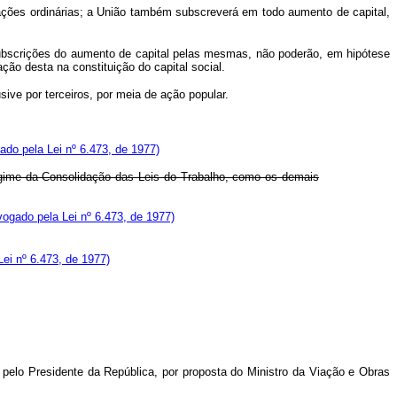
m ações ordinárias; a União também subscreverá em todo aumento de capital,
 subscrições do aumento de capital pelas mesmas, não poderão, em hipótese
ão desta na constituição do capital social.
ive por terceiros, por meia de ação popular.
ado pela Lei nº 6.473, de 1977)
regime da Consolidação das Leis do Trabalho, como os demais
ogado pela Lei nº 6.473, de 1977)
ei nº 6.473, de 1977)
pelo Presidente da República, por proposta do Ministro da Viação e Obras