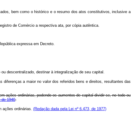
dos, bem como o histórico e o resumo dos atos constitutivos, inclusive a
stro de Comércio a respectiva ata, por cópia autêntica.
República expressa em Decreto.
 ou descentralizado, destinar à integralização de seu capital.
s diferenças a maior no valor dos referidos bens e direitos, resultantes das
 em ações ordinárias, podendo os aumentos de capital dividir-se, no todo ou
o de 1940
.
m ações ordinárias.
(Redação dada pela Lei nº 6.473, de 1977)