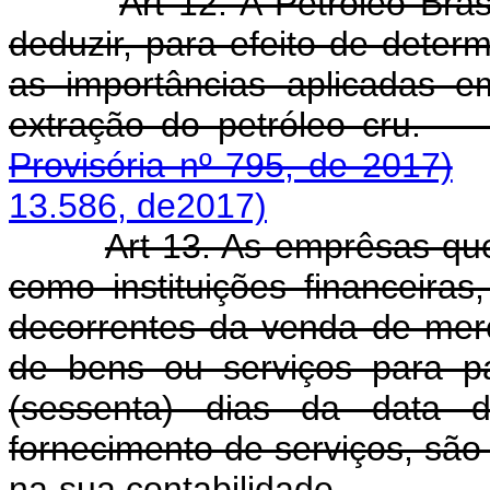
Art 12. A Petróleo Br
deduzir, para efeito de determ
as importâncias aplicadas 
extração do petról
Provisória nº 795, de 2017)
13.586, de2017)
Art 13. As emprêsas qu
como instituições financeiras
decorrentes da venda de mer
de bens ou serviços para p
(sessenta) dias da data 
fornecimento de serviços, são
na sua contabilidade