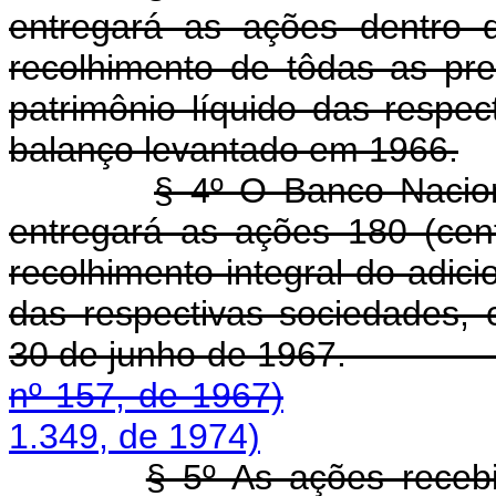
entregará as ações dentro 
recolhimento de tôdas as pre
patrimônio líquido das respec
balanço levantado em 1966.
§ 4º O Banco Nacio
entregará as ações 180 (cen
recolhimento integral do adicio
das respectivas sociedades,
30 de junho de 19
nº 157, de 1967)
1.349, de 1974)
§ 5º As ações receb