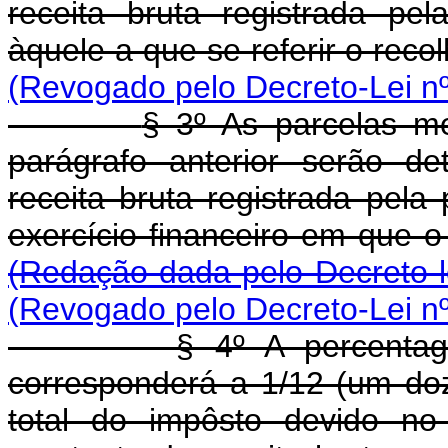
receita bruta registrada pe
àquele a que se referir o rec
(Revogado pelo Decreto-Lei nº
§ 3º As parcelas me
parágrafo anterior serão d
receita bruta registrada pela
exercício financeiro e
(Redação dada pelo Decreto-l
(Revogado pelo Decreto-Lei nº
§ 4º A percentagem ref
corresponderá a 1/12 (um doz
total do impôsto devido no e