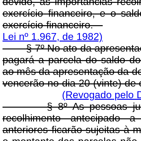
devido, as importâncias reco
exercício financeiro, e o sa
exercício financeiro.
Lei nº 1.967, de 1982)
§ 7º No ato da apresentação
pagará a parcela do saldo do
ao mês da apresentação da dec
vencerão no dia 20 (vinte) 
(Revogado pelo D
§ 8º As pessoas jurídic
recolhimento antecipado 
anteriores ficarão sujeitas à 