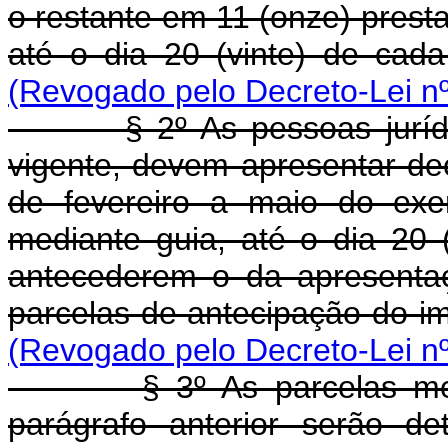
o restante em 11 (onze) prest
até o dia 20 (vinte) de ca
(Revogado pelo Decreto-Lei nº
§ 2º As pessoas jurídicas
vigente, devem apresentar d
de fevereiro a maio do exerc
mediante guia, até o dia 20
antecederem o da apresenta
parcelas de antecipação do i
(Revogado pelo Decreto-Lei nº
§ 3º As parcelas mensai
parágrafo anterior serão d