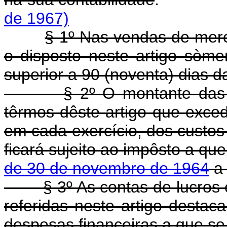
de 1967)
§ 1º Nas vendas de merc
o disposto neste artigo sòm
superior a 90 (noventa) dias d
§ 2º O montante das rece
têrmos dêste artigo que exce
em cada exercício, dos custos 
ficará sujeito ao impôsto a qu
de 30 de novembro de 1964
a 
§ 3º As contas de lucros e
referidas neste artigo destaca
despesas financeiras a que se 