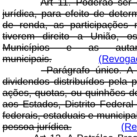
Art 11. Poderão ser
jurídica, para efeito de deter
de renda, as participações
tiverem direito a União, o
Municípios e as autar
municipais.
(Revogad
Parágrafo único. A 
dividendos distribuídos pela p
ações, quotas, ou quinhões do
aos Estados, Distrito Federal
federais, estaduais e municipa
pessoa jurídica.
(Re