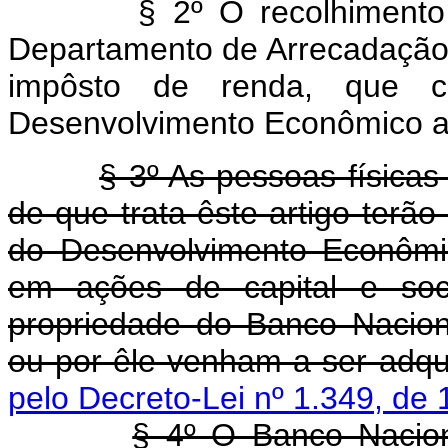
§ 2º O recolhimento do a
Departamento de Arrecadação 
impôsto de renda, que c
Desenvolvimento Econômico as
§ 3º As pessoas físicas
de que trata êste artigo terão
do Desenvolvimento Econômic
em ações de capital e so
propriedade do Banco Nacio
ou por êle venham a ser adqui
pelo Decreto-Lei nº 1.349, de 
§ 4º O Banco Nacio