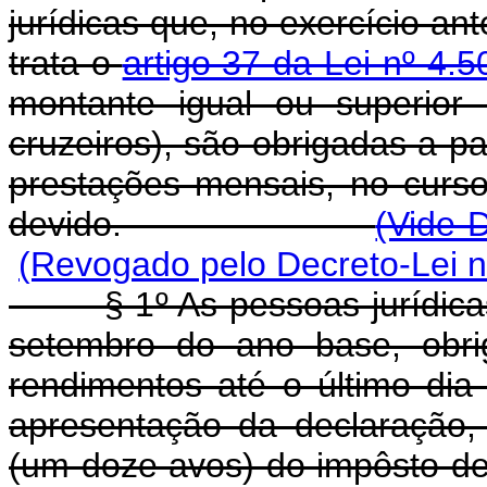
jurídicas que, no exercício an
trata o
artigo 37 da Lei nº 4
montante igual ou superior
cruzeiros), são obrigadas a p
prestações mensais, no curso
devido.
(Vide D
(Revogado pelo Decreto-Lei n
§ 1º As pessoas jurídicas 
setembro do ano base, obri
rendimentos até o último dia 
apresentação da declaração,
(um doze avos) do impôsto de