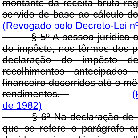
montante da receita bruta regi
servido de base ao cálculo 
(Revogado pelo Decreto-Lei nº
§ 5º A pessoa jurídica obr
do impôsto, nos têrmos dos p
declaração do impôsto d
recolhimentos antecipados
financeiro decorridos até o m
rendimentos.
(
de 1982)
§ 6º Na declaração de rend
que se refere o parágrafo an