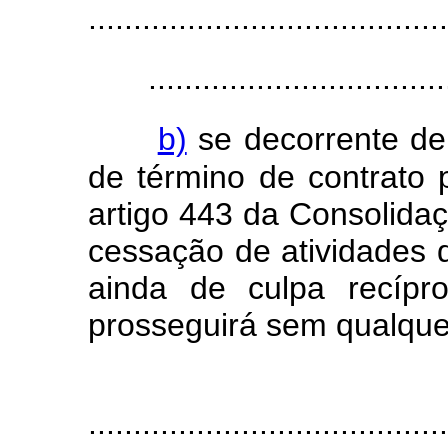
........................................
.................................
b)
se decorrente de
de término de contrato 
artigo 443 da Consolidaç
cessação de atividades 
ainda de culpa recípro
prosseguirá sem qualque
........................................