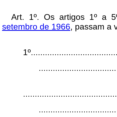
Art. 1º. Os artigos 1º a 
setembro de 1966
, passam a v
1º.....................................
.................................
........................................
.................................