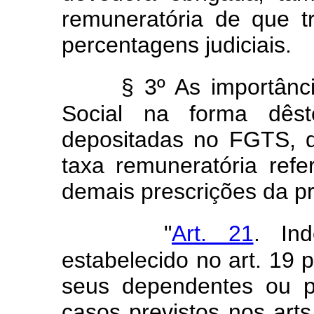
remuneratória de que t
percentagens judiciais.
§ 3º As importânc
Social na forma dêste
depositadas no FGTS, d
taxa remuneratória ref
demais prescrições da pr
"
Art. 21
. In
estabelecido no art. 19
seus dependentes ou p
casos previstos nos arts