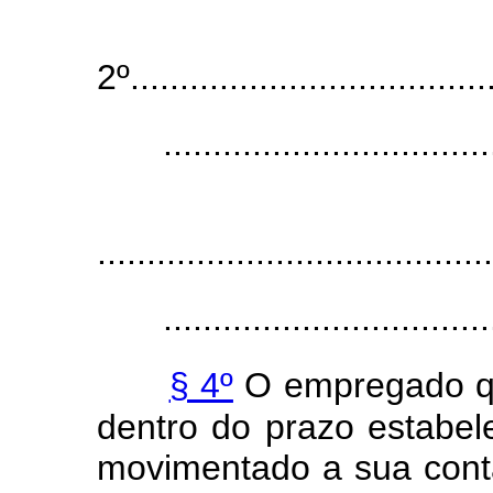
2º.....................................
.................................
........................................
.................................
§ 4º
O empregado que
dentro do prazo estabel
movimentado a sua conta