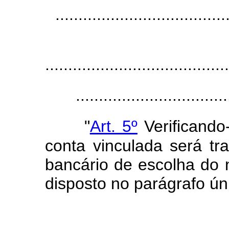
.....................................
........................................
.................................
"
Art. 5º
Verificand
conta vinculada será tr
bancário de escolha do
disposto no parágrafo úni