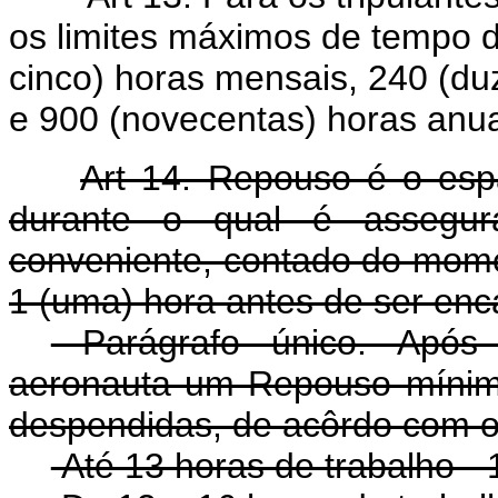
os limites máximos de tempo d
cinco) horas mensais, 240 (duz
e 900 (novecentas) horas anua
Art 14. Repouso é o esp
durante o qual é assegu
conveniente, contado do mom
1 (uma) hora antes de ser en
Parágrafo único. Após
aeronauta um Repouso mínim
despendidas, de acôrdo com o
Até 13 horas de trabalho - 