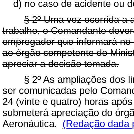
d) no caso de acidente ou d
§ 2º Uma vez ocorrida a 
trabalho, o Comandante deverá
empregador que informará no p
ao órgão competente do Minis
apreciar a decisão tomada.
§ 2º As ampliações dos li
ser comunicadas pelo Comand
24 (vinte e quatro) horas após
submeterá apreciação do órgã
Aeronáutica.
(Redação dada p