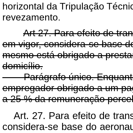
horizontal da Tripulação Técn
revezamento.
Art 27. Para efeito de tra
em vigor, considera-se base d
mesmo está obrigado a prestar
domicílio.
Parágrafo único. Enquanto pe
empregador obrigado a um pag
a 25 % da remuneração perce
Art. 27. Para efeito de tra
considera-se base do aerona