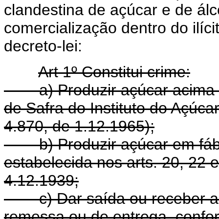
clandestina de açúcar e de álc
comercialização dentro do ilíci
decreto-lei:
Art 1º Constitui crime:
a) Produzir açúcar acima de
de Safra do Instituto do Açúcar 
4.870, de 1.12.1965);
b) Produzir açúcar em fábri
estabelecida nos arts. 20, 22 e
4.12.1939;
c) Dar saída ou receber aç
remessa ou de entrega, confo