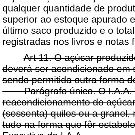
qualquer quantidade de produt
superior ao estoque apurado 
último saco produzido e o tot
registradas nos livros e notas f
Art 11. O açúcar produzid
deverá ser acondicionado em s
sendo permitida outra forma 
Parágrafo único. O I.A.A. p
reacondicionamento do açúcar 
(sessenta) quilos ou a granel,
tudo na forma que fôr estabe