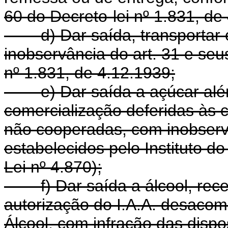
60 do Decreto-lei nº 1.831, de
d) Dar saída, transportar 
inobservância do art. 31 e seu
nº 1.831, de 4.12.1939;
e) Dar saída a açúcar além
comercialização deferidas às 
não cooperadas, com inobserv
estabelecidos pelo Instituto do
Lei nº 4.870);
f) Dar saída a álcool, receb
autorização do I.A.A. desaco
Álcool, com infração das dispos