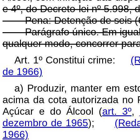
e 4º, do Decreto-lei nº 5.998, 
Pena: Detenção de seis (6)
Parágrafo único. Em igual p
qualquer modo, concorrer para 
Art. 1º Constitui crime:
(
de 1966)
a) Produzir, manter em est
acima da cota autorizada no P
Açúcar e do Álcool (
art. 3º
,
dezembro de 1965
);
(Reda
1966)