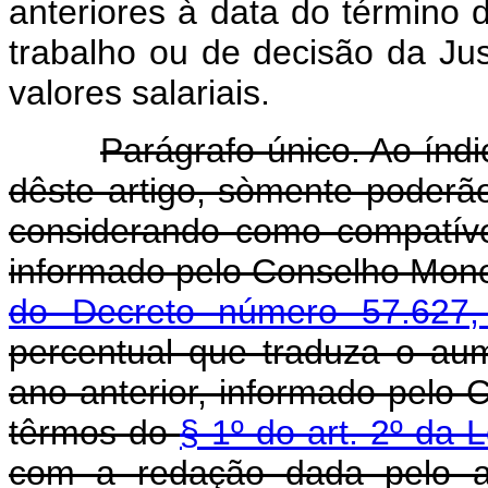
anteriores à data do término 
trabalho ou de decisão da Ju
valores salariais.
Parágrafo único. Ao índ
dêste artigo, sòmente poderão
considerando como compatíve
informado pelo Conselho Mone
do Decreto número 57.627,
percentual que traduza o aum
ano anterior, informado pelo
têrmos do
§ 1º do art. 2º da 
com a redação dada pelo ar