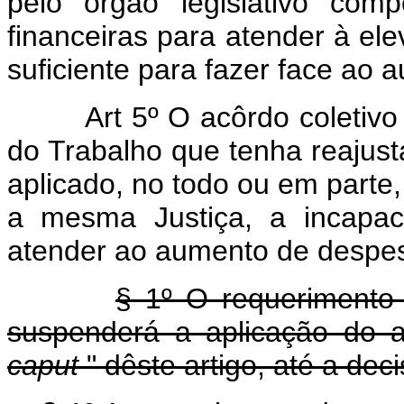
pelo órgão legislativo comp
financeiras para atender à e
suficiente para fazer face ao 
Art 5º O acôrdo coletivo
do Trabalho que tenha reajus
aplicado, no todo ou em parte
a mesma Justiça, a incapac
atender ao aumento de despes
§ 1º O requerimento
suspenderá a aplicação do a
caput
" dêste artigo, até a deci