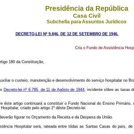
Presidência da República
Casa Civil
Subchefia para Assuntos Jurídicos
DECRETO-LEI Nº 9.846, DE 12 DE SETEMBRO DE 1946.
Cria o Fundo de Assistência Hospi
rtigo 180 da Constituição,
 auxiliar o custeio, manutenção e desenvolvimento do serviço hospitalar no Bra
 o
Decreto-lei nº 6.785, de 11 de Agôsto de 1944
, incidente sôbre as taxas
te artigo continuará a constituir o Fundo Nacional do Ensino Primário, 
italar, criado pelo artigo 1º dêste Decreto-lei.
 deverão figurar no Orçamento da Receita e da Despesa da União.
tência Hospitalar será, rateada entre tôdas as Santas Casas do país, de