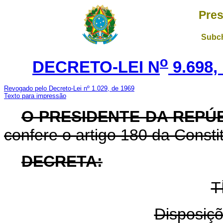
Pres
Subch
o
DECRETO-LEI N
9.698,
Revogado pelo Decreto-Lei nº 1.029, de 1969
Texto para impressão
O PRESIDENTE DA REPÚ
confere o artigo 180 da Consti
DECRETA:
T
Disposiçõ