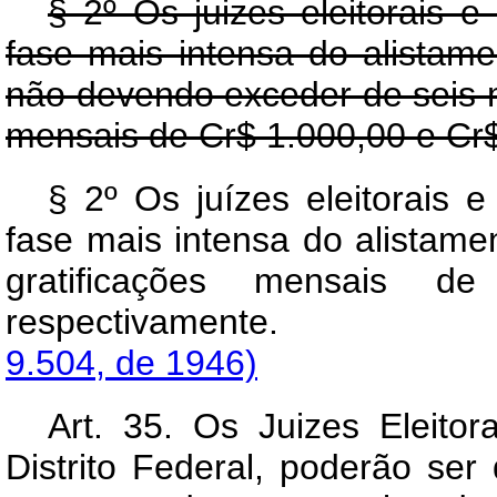
§ 2º Os juizes eleitorais 
fase mais intensa do alistame
não devendo exceder de seis 
mensais de Cr$ 1.000,00 e Cr$
§ 2º Os juízes eleitorais 
fase mais intensa do alistamen
gratificações mensais 
respectivamente
9.504, de 1946)
Art.
35. Os Juizes Eleitora
Distrito Federal, poderão ser