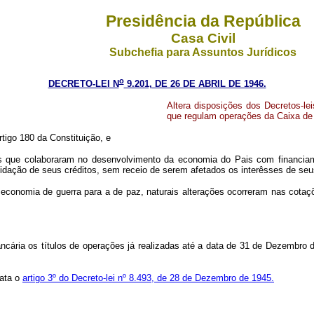
Presidência da República
Casa Civil
Subchefia para Assuntos Jurídicos
o
DECRETO-LEI N
9.201, DE 26 DE ABRIL DE 1946.
Altera disposições dos Decretos-le
que regulam operações da Caixa de
rtigo 180 da Constituição, e
s que colaboraram no desenvolvimento da economia do Pais com financiame
quidação de seus créditos, sem receio de serem afetados os interêsses de seu
conomia de guerra para a de paz, naturais alterações ocorreram nas cotaçõ
cária os títulos de operações já realizadas até a data de 31 de Dezembro d
rata o
artigo 3º do Decreto-lei nº 8.493, de 28 de Dezembro de 1945.