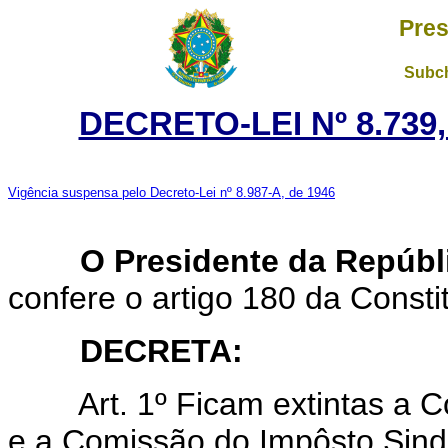
Pres
Subch
DECRETO-LEI Nº 8.739,
Vigência suspensa pelo Decreto-Lei nº 8.987-A, de 1946
O Presidente da Repúbl
confere o artigo 180 da Consti
DECRETA:
Art. 1º Ficam extintas a
e a Comissão do Impôsto Sindi