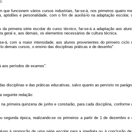
o:
que funcionem vários cursos industriais, far-se-á, nos primeiros quatro me
a, aptidões e personalidade, com o fim de auxiliá-lo na adaptação escolar, 
 da primeira série escolar do curso técnico, far-se-á a adaptação aos alun
ura geral e, aos demais, os elementos necessários de cultura técnica.
se-á, com a maior intensidade, aos alunos provenientes do primeiro ciclo d
iclo demais cursos, o ensino das disciplinas práticas e de desenho".
rá aos períodos de exames".
as disciplinas e das práticas educativas, salvo quanto ao pervisto no parágraf
 a seguinte redação:
a primeira quinzena de junho e constarão, para cada disciplina, conforme 
u segunda época, realizando-se os primeiros a partir de 1 de dezembro e 
aluno à
promoção de uma série escolar para a imediata ou à conclusão de