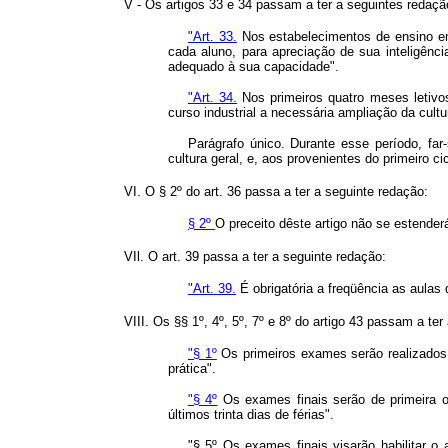
V - Os artigos 33 e 34 passam a ter a seguintes redaçã
"Art. 33.
Nos estabelecimentos de ensino em 
cada aluno, para apreciação de sua inteligênci
adequado à sua capacidade".
"Art. 34.
Nos primeiros quatro meses letivos
curso industrial a necessária ampliação da cult
Parágrafo único. Durante esse período, far-
cultura geral, e, aos provenientes do primeiro c
VI. O § 2º do art. 36 passa a ter a seguinte redação:
§ 2º
O preceito dêste artigo não se estende
VIl. O art. 39 passa a ter a seguinte redação:
"Art. 39.
É obrigatória a freqüência as aulas d
VIII. Os §§ 1º, 4º, 5º, 7º e 8º do artigo 43 passam a ter
"§ 1º
Os primeiros exames serão realizados n
prática".
"§ 4º
Os exames finais serão de primeira o
últimos trinta dias de férias".
"§ 5º Os exames finais visarão habilitar o 