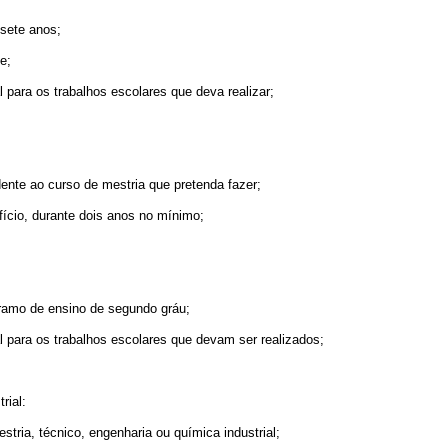
ssete anos;
e;
l para os trabalhos escolares que deva realizar;
ndente ao curso de mestria que pretenda fazer;
ofício, durante dois anos no mínimo;
r ramo de ensino de segundo gráu;
l para os trabalhos escolares que devam ser realizados;
rial:
stria, técnico, engenharia ou química industrial;