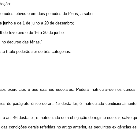
edação:
eríodos letivos e em dois períodos de férias, a saber:
de junho e de 1 de julho a 20 de dezembro;
9 de fevereiro e de 16 a 30 de junho.
 no decurso das férias."
te título poderão ser de três categorias:
 aos exercícios e aos exames escolares. Poderá matricular-se nos cursos 
mos do parágrafo único do art. 45 desta lei, é matriculado condicionalme
 o art. 46 desta lei, é matriculado sem obrigação de regime escolar, salvo q
das condições gerais referidas no artigo anterior, as seguintes exigências e