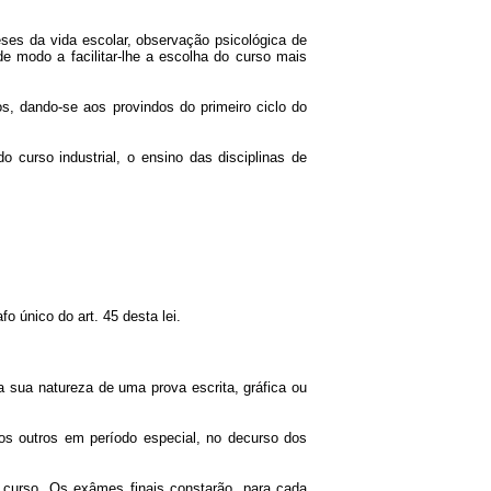
ses da vida escolar, observação psicológica de
de modo a facilitar-lhe a escolha do curso mais
os, dando-se aos provindos do primeiro ciclo do
o curso industrial, o ensino das disciplinas de
o único do art. 45 desta lei.
a sua natureza de uma prova escrita, gráfica ou
os outros em período especial, no decurso dos
 curso. Os exâmes finais constarão, para cada