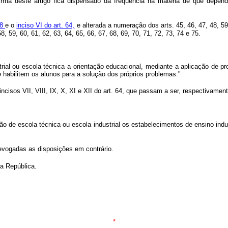
orma dêste artigo fica dispensado da freqüência na matéria de que depen
58
e o
inciso VI do art. 64,
e alterada a numeração dos arts. 45, 46, 47, 48, 59,
, 59, 60, 61, 62, 63, 64, 65, 66, 67, 68, 69, 70, 71, 72, 73, 74 e 75.
strial ou escola técnica a orientação educacional, mediante a aplicação de
e habilitem os alunos para a solução dos próprios problemas."
incisos VII, VIII, IX, X, XI e XII do art. 64, que passam a ser, respectivamen
 de escola técnica ou escola industrial os estabelecimentos de ensino indus
 revogadas as disposições em contrário.
da República.
*