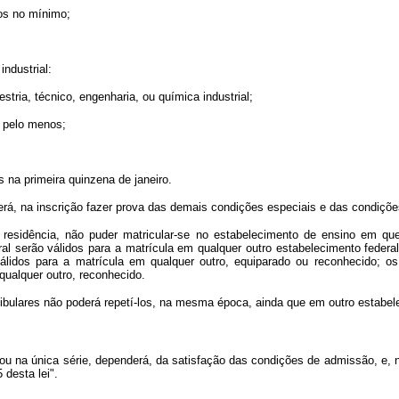
nos no mínimo;
industrial:
stria, técnico, engenharia, ou química industrial;
o pelo menos;
 na primeira quinzena de janeiro.
erá, na inscrição fazer prova das demais condições especiais e das condiçõe
esidência, não puder matricular-se no estabelecimento de ensino em que
al serão válidos para a matrícula em qualquer outro estabelecimento federa
álidos para a matrícula em qualquer outro, equiparado ou reconhecido; 
qualquer outro, reconhecido.
ibulares não poderá repetí-los, na mesma época, ainda que em outro estabel
ou na única série, dependerá, da satisfação das condições de admissão, e, na
 desta lei".