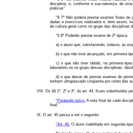
disciplina, e, conforme a sua natureza, de uma 
práticas".
"§ 7º
Não poderá prestar exames finais de p
dadas e exercícios realizados e, bem assim, ti
de cultura geral como no grupo das disciplinas d
"§ 8º Poderão prestar exame de 2ª época:
a) o aluno que, satisfazendo, todavia, as exig
b) o que não tiver alcançado, em primeira é
c) o que não tiver obtido, na primeira ép
laboratório ou no grupo dessas disciplinas, desd
d) o que deixar de prestar exames de primei
tenham ultrapassado cinqüenta por cento das aula
VIII. Os §§ 1º, 2º e 3º, do art. 44, ficam substituídos p
"Parágrafo único.
A nota final de cada disci
final."
IX. O art. 45 passa a ser o seguinte:
"Art. 45.
O aluno inabilitado em segunda époc