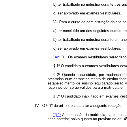
b) ter trabalhado na indústria durante três a
c) ser aprovado em exâmes vestibulares.
V - Para o curso de administração do ensino 
a) ter concluído um dos seguintes cursos: me
b) ter trabalhado na indústria durante um an
c) ser aprovado em exames vestibulares.
"Art. 31.
Os exames vestibulares serão feitos
§ 1º O candidato a exames vestibulares dev
§ 2º Quando o candidato, por mudança de r
prestados num estabelecimento de ensino feder
estabelecimento de ensino equiparado serão v
reconhecido, serão válidos para a matrícula em 
§ 3º O candidato inabilitado em exames vest
IV - O § 1º do art. 32 passa a ter a seguinte redação:
"§ 1º
A concessão da matrícula, na primeira 
série anterior, salvo quanto ao previsto no art. 45