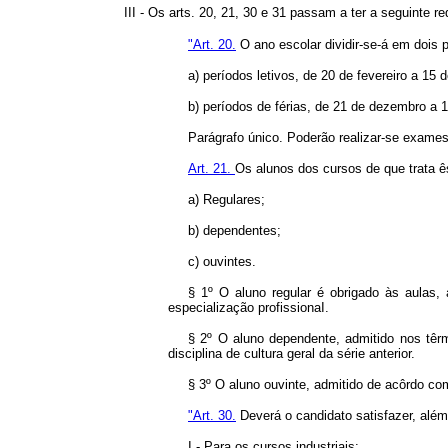
III - Os arts. 20, 21, 30 e 31 passam a ter a seguinte r
"Art. 20.
O ano escolar dividir-se-á em dois p
a) períodos letivos, de 20 de fevereiro a 15 
b) períodos de férias, de 21 de dezembro a 1
Parágrafo único. Poderão realizar-se exames
Art. 21.
Os alunos dos cursos de que trata ês
a) Regulares;
b) dependentes;
c) ouvintes.
§ 1º O aluno regular é obrigado às aulas,
especialização profissionaI.
§ 2º O aluno dependente, admitido nos têr
disciplina de cultura geral da série anterior.
§ 3º O aluno ouvinte, admitido de acôrdo com
"Art. 30.
Deverá o candidato satisfazer, além 
I - Para os cursos industriais: