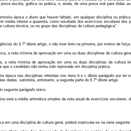
prova escrita, gráfica ou prática, e, ainda, de uma prova oral para tôdas as
rimeira época o aluno que houver faltado, em qualquer disciplina ou prátic
ver média inferior a quarenta, como resultado dos exercícios escolares dos p
e cultura técnica, ou no grupo das disciplinas de cultura pedagógica".
ências do § 7º dêste artigo, o não tiver feito na primeira, por motivo de força
poca, a nota mínima de aprovação em uma ou duas disciplinas de cultura geral
oca, a nota mínima de aprovação em uma ou duas disciplinas de cultura té
e que o candidato não tenha sido reprovado em disciplina prática;
ra época nas disciplinas referidas nos itens b
e c dêste parágrafo por ter 
s dadas, satisfeita, entretanto, a segunda parte do § 7º dêste artigo.
elo seguinte parágrafo único:
plina será a média aritmética simples da nota anual de exercícios escolares,
a em uma disciplina de cultura geral, poderá matricular-se na série seguint