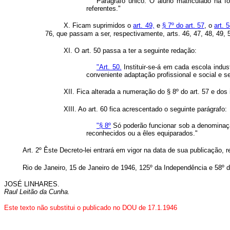
Parágrafo único. O aluno matriculado na f
referentes."
X. Ficam suprimidos o
art. 49,
e
§ 7º do art. 57
, o
art. 
76, que passam a ser, respectivamente, arts. 46, 47, 48, 49, 58
XI. O art. 50 passa a ter a seguinte redação:
"Art. 50.
Instituir-se-á em cada escola indu
conveniente adaptação profissional e social e s
XII. Fica alterada a numeração do § 8º do art. 57 e dos 
XIII. Ao art. 60 fica acrescentado o seguinte parágrafo:
"§ 8º
Só poderão funcionar sob a denominação
reconhecidos ou a êles equiparados."
Art. 2º Êste Decreto-lei entrará em vigor na data de sua publicação,
Rio de Janeiro, 15 de Janeiro de 1946, 125º da Independência e 58º 
JOSÉ LINHARES.
Raul Leitão da Cunha.
Este texto não substitui o publicado no DOU de 17.1.1946