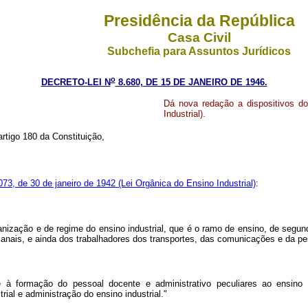
Presidência da República
Casa Civil
Subchefia para Assuntos Jurídicos
o
DECRETO-LEI N
8.680, DE 15 DE JANEIRO DE 1946.
Dá nova redação a dispositivos do
Industrial).
artigo 180 da Constituição,
.073, de 30 de janeiro de 1942 (Lei Orgânica do Ensino Industrial)
:
nização e de regime do ensino industrial, que é o ramo de ensino, de segund
esanais, e ainda dos trabalhadores dos transportes, das comunicações e da pe
 à formação do pessoal docente e administrativo peculiares ao ensino 
rial e administração do ensino industrial."