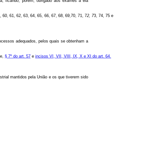
da, ficando, porém, obrigado aos exames a ela
 60, 61, 62, 63, 64, 65, 66, 67, 68, 69,70, 71, 7
2, 7
3, 74, 75 e
 processos adequados, pelos quais se obtenham a
te,
§ 7º do art. 57
e
incisos VI, VII, VIII, IX, X e XI do art. 64.
trial mantidos pela União e os que tiverem sido