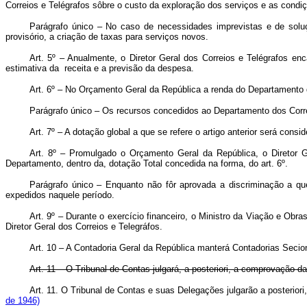
Correios e Telégrafos sôbre o custo da exploração dos serviços e as condi
Parágrafo único – No caso de necessidades imprevistas e de soluçã
provisório, a criação de taxas para serviços novos.
Art. 5º – Anualmente, o Diretor Geral dos Correios e Telégrafos en
estimativa da receita e a previsão da despesa.
Art. 6º – No Orçamento Geral da República a renda do Departamento do
Parágrafo único – Os recursos concedidos ao Departamento dos Correi
Art. 7º – A dotação global a que se refere o artigo anterior será con
Art. 8º – Promulgado o Orçamento Geral da República, o Diretor G
Departamento, dentro da, dotação Total concedida na forma, do art. 6º.
Parágrafo único – Enquanto não fôr aprovada a discriminação a qu
expedidos naquele período.
Art. 9º – Durante o exercício financeiro, o Ministro da Viação e Obr
Diretor Geral dos Correios e Telegráfos.
Art. 10 – A Contadoria Geral da República manterá Contadorias Secio
Art. 11 – O Tribunal de Contas julgará, a posteriori, a comprovação 
Art. 11. O Tribunal de Contas e suas Delegações julgarão a posteriori
de 1946)