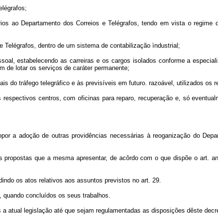
elégrafos;
rios ao Departamento dos Correios e Telégrafos, tendo em vista o regime d
 Telégrafos, dentro de um sistema de contabilização ìndustrial;
soal, estabelecendo as carreiras e os cargos isolados conforme a especiali
m de lotar os serviços de caráter permanente;
s do tráfego telegráfico e às previsíveis em futuro. razoável, utilizados o
s respectivos centros, com oficinas para reparo, recuperação e, só eventu
por a adoção de outras providências necessárias à reoganização do Depar
s propostas que a mesma apresentar, de acôrdo com o que dispõe o art. ant
indo os atos relativos aos assuntos previstos no art. 29.
, quando concluídos os seus trabalhos.
 a atual legislação até que sejam regulamentadas as disposições dêste decre