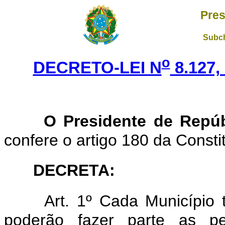
Pres
Subch
o
DECRETO-LEI N
8.127,
O Presidente de Repúb
confere o artigo 180 da Consti
DECRETA
:
Art. 1º Cada Município
poderão fazer parte as pe