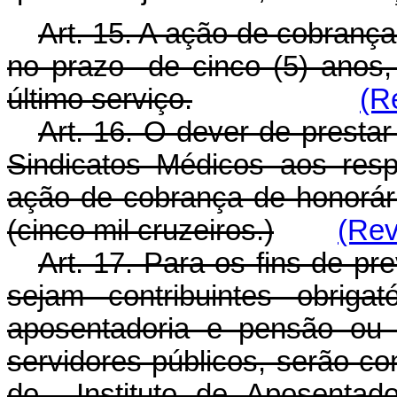
Art. 15. A ação de cobranç
no prazo de cinco (5) anos,
último serviço.
(R
Art. 16. O dever de prestar 
Sindicatos Médicos aos resp
ação de cobrança de honorár
(cinco mil cruzeiros.)
(Rev
Art. 17. Para os fins de pr
sejam contribuintes obriga
aposentadoria e pensão ou d
servidores públicos, serão con
do Instituto de Aposentado