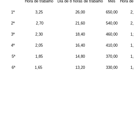
Hora de trabalho
Dia de 8 horas de trabalho
Mês
Hora de 
1ª
3,25
26,00
650,00
2,
2ª
2,70
21,60
540,00
2,
3ª
2,30
18,40
460,00
1,
4ª
2,05
16,40
410,00
1,
5ª
1,85
14,80
370,00
1,
6ª
1,65
13,20
330,00
1,