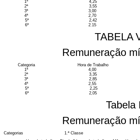
1ª
4,25
2ª
3,55
3ª
3,00
4ª
2,70
5ª
2,42
6ª
2.15
TABELA VI
Remuneração mín
Categoria
Hora de Trabalho
1ª
4,00
2ª
3,35
3ª
2,85
4ª
2,55
5ª
2,25
6ª
2,05
Tabela 
Remuneração mín
Categorias
1.ª Classe