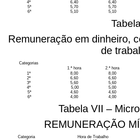
4ª
6,40
6,40
5ª
5,70
5,70
6ª
5,10
5,10
Tabela
Remuneração em dinheiro, c
de traba
Categorias
1.ª hora
2.ª hora
1ª
8,00
8,00
2ª
6,60
6,60
3ª
5,60
5,60
4ª
5,00
5,00
5ª
4,60
4,60
6ª
4,00
4,00
Tabela VII – Micro
REMUNERAÇÃO MÍN
Categoria
Hora de Trabalho