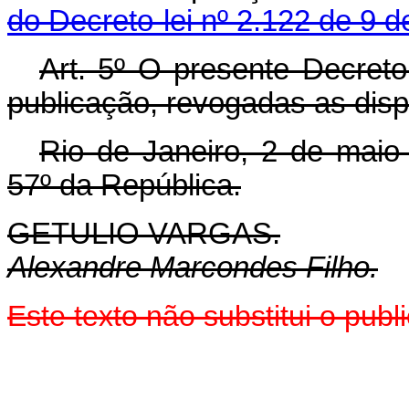
do Decreto-lei nº 2.122 de 9 d
Art. 5º O presente Decreto
publicação, revogadas as disp
Rio de Janeiro, 2 de maio
57º da República.
GETULIO VARGAS.
Alexandre Marcondes Filho.
Este texto não substitui o pub