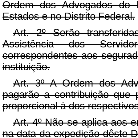
Ordem dos Advogados do B
Estados e no Distrito Federal.
Art. 2º Serão transferida
Assistência dos Servi
correspondentes aos segurado
instituição.
Art. 3º A Ordem dos Adv
pagarão a contribuição que
proporcional à dos respectiv
Art. 4º Não se aplica aos
na data da expedição dêste Dec