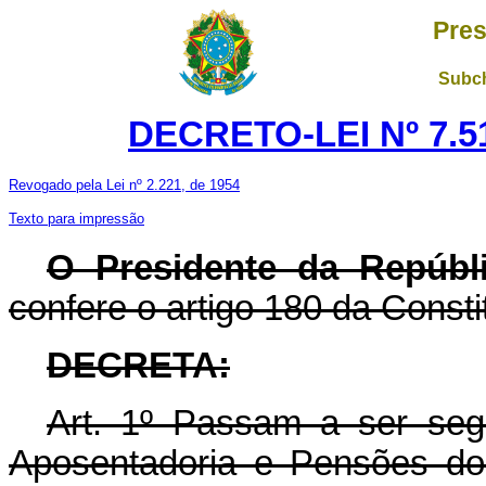
Pres
Subch
DECRETO-LEI Nº 7.51
Revogado pela Lei nº 2.221, de 1954
Texto para impressão
O Presidente da Repúbl
confere o artigo 180 da Consti
DECRETA:
Art. 1º Passam a ser segu
Aposentadoria e Pensões do