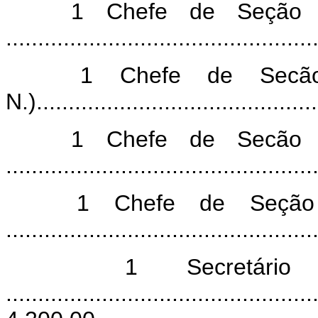
1 Chefe de Seção (
............................................
1 Chefe de Secão 
N.)........................................
1 Chefe de Secão (
............................................
1 Chefe de Seção 
............................................
1 Secretário d
..........................................