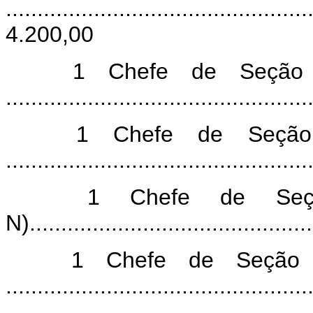
.........................................
4.200,00
1 Chefe de Seção (
............................................
1 Chefe de Seção 
............................................
1 Chefe de Seçã
N).........................................
1 Chefe de Seção (
............................................