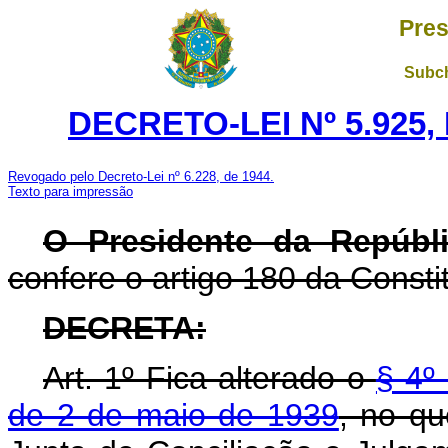
Pres
Subch
DECRETO-LEI Nº 5.925,
Revogado pelo Decreto-Lei nº 6.228, de 1944.
Texto para impressão
O Presidente da Repúbli
confere o artigo 180 da Consti
DECRETA:
Art. 1º Fica alterado o
§ 4º 
de 2 de maio de 1939
, no qu