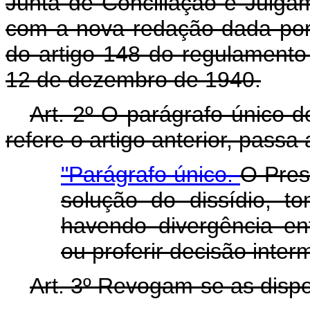
Junta de Conciliação e Julga
com a nova redação dada por 
do artigo 148 do regulamento
12 de dezembro de 1940.
Art. 2º O parágrafo único d
refere o artigo anterior, passa
"Parágrafo único.
O Pres
solução do dissídio, t
havendo divergência en
ou proferir decisão interm
Art. 3º Revogam-se as dispo