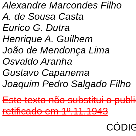
Alexandre Marcondes Filho
A. de Sousa Casta
Eurico G. Dutra
Henrique A. Guilhem
João de Mendonça Lima
Osvaldo Aranha
Gustavo Capanema
Joaquim Pedro Salgado Filho
Este texto não substitui o pu
retificado em 1º.11.1943
CÓDI