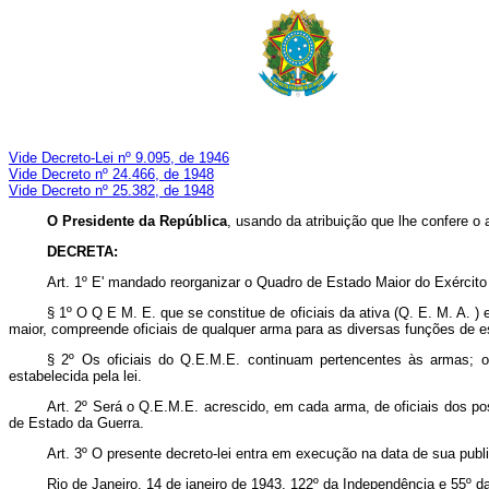
Vide Decreto-Lei nº 9.095, de 1946
Vide Decreto nº 24.466, de 1948
Vide Decreto nº 25.382, de 1948
O Presidente da República
, usando da atribuição que lhe confere o 
DECRETA:
Art. 1º E' mandado reorganizar o Quadro de Estado Maior do Exército
§ 1º O Q E M. E. que se constitue de oficiais da ativa (Q. E. M. A. 
maior, compreende oficiais de qualquer arma para as diversas funções de es
§ 2º Os oficiais do Q.E.M.E. continuam pertencentes às armas; 
estabelecida pela lei.
Art. 2º Será o Q.E.M.E. acrescido, em cada arma, de oficiais dos p
de Estado da Guerra.
Art. 3º O presente decreto‑lei entra em execução na data de sua pub
Rio de Janeiro, 14 de janeiro de 1943, 122º da Independência e 55º d