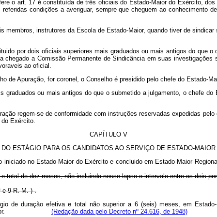
ere o art. 17 é constituída de três oficiais do Estado‑Maior do Exército, 
 as referidas condições a averiguar, sempre que cheguem ao conhecimento 
s membros, instrutores da Escola de Estado‑Maior, quando tiver de sindicar s
i­tuido por dois oficiais superiores mais graduados ou mais antigos do que o 
ha chegado a Comissão Permanente de Sindicância em suas investigações sob
raveis ao oficial.
lho de Apuração, for coronel, o Conselho é presidido pelo chefe do Estado‑Mai
is graduados ou mais antigos do que o submetido a julgamento, o chefe do E
­ração regem‑se de conformidade com instruções reservadas expedidas pelo
 do Exército.
CAPÍTULO V
DO ESTÁGIO PARA OS CANDIDATOS AO SERVIÇO DE ESTADO‑MAIOR
io iniciado no Estado‑Maior do Exército e concluido em Estado‑Maior Regiona
 e total de dez meses, não incluindo nesse lapso o intervalo entre os dois per
e 9 R. M. ) .
tágio de duração efetiva e total não superior a 6 (seis) meses, em Esta
e Estado-Maior.
(Redação dada pelo Decreto nº 24.616, de 1948)