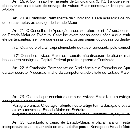
Art. 19. A Comissão Permanente de Sindicância (C.P.S.) a que se ref
observar se os oficiais do serviço de Estado‑Maior conservam íntegras
oficiais.
Art. 20. A Comissão Permanente de Sindicância será acrescida de doi
de oficiais aptos ao serviço de Estado‑Maior.
Art. 21. O Conselho de Apuração a que se refere o art. 17 será const
do Estado‑Maior do Exército. Cabe‑lhe examinar as conclusões a que ten
ele per­tencentes, sempre que essas conclusões sejam duvidosas ou desfavo
§ 1º Quando o oficial, cuja idoneidade deva ser apreciada pelo Conse
§ 2º Quando o Estado‑Maior do Exército não dispuser de oficiais ma
brigada em serviço na Capital Federal para integrarem a Comissão.
Art. 22. A Comissão Permanente de Sindicância e o Conselho de Apu
carater secreto. A decisão final é da competência do chefe do Estado‑Maior
Art. 23. O oficial que concluir o curso de Estado‑Maior faz um estág
ser­viço de Estado‑Maior".
Parágrafo único. O estágio referido neste artigo tem a duração efetiva
a) seis meses no Estado‑Maior do Exército;
b) quatro meses em um dos Estados‑Maiores Regionais (3ª, 5ª, 7ª, 8ª ­
Art. 23. Concluído o curso de Estado-Maior, o oficial fará um es
indispensáveis ao julgamento de sua aptidão para o Serviço d