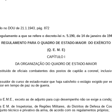
ado no DOU de 21.1.1943, pág. 872
egulamento a que se refere o decreto-lei n. 5.190, de 14 de janeiro de 19
REGULAMENTO PARA O QUADRO DE ESTADO-MAIOR DO EXÉRCITO
(Q. E. M. E)
CAPÍTULO I
DA ORGANIZAÇÃO DO QUADRO DE ESTADO-MAIOR
tituído de oficiais combatentes dos postos de capitão a coronel, inclusi
possuidor do curso de estado-maior que haja satisfeito o estágio exigido por
ior em tempo de paz ou de guerra.
 E.M.E., exceto as de adjunto para cujo desempenho não se exige a condição
E M. de Inspetorias, de Regiões Militares, do Distritos de Defesa de Cost
djunto técnico e privativo da arma, de acordo com os regulamentos próprios;