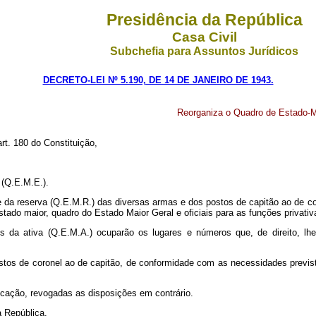
Presidência da República
Casa Civil
Subchefia para Assuntos Jurídicos
DECRETO-LEI Nº 5.190, DE 14 DE JANEIRO DE 1943.
Reorganiza o Quadro de Estado‑Ma
art. 180 do Constituição,
 (Q.E.M.E.).
) e da reserva (Q.E.M.R.) das diversas armas e dos postos de capitão ao de co
tado maior, quadro do Estado Maior Geral e oficiais para as funções privativ
os da ativa (Q.E.M.A.) ocuparão os lugares e números que, de direito,
ostos de coronel ao de capitão, de conformidade com as necessidades previ
licação, revogadas as disposições em contrário.
a República.