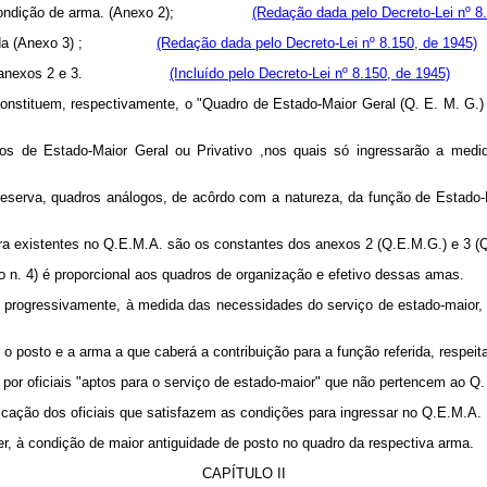
nsam a condição de arma. (Anexo 2);
(Redação dada pelo Decreto-Lei nº 8
vativas da (Anexo 3) ;
(Redação dada pelo Decreto-Lei nº 8.150, de 1945)
istas nos anexos 2 e 3.
(Incluído pelo Decreto-Lei nº 8.150, de 1945)
tigo, constituem, respectivamente, o "Quadro de Estado-Maior Geral (Q. 
ros de Estado-Maior Geral ou Privativo ,nos quais só ingressarão a med
em reserva, quadros análogos, de acôrdo com a natureza, da função de
 ora existentes no Q.E.M.A. são os constantes dos anexos 2 (Q.E.M.G.) e 3 
o n. 4) é proporcional aos quadros de organização e efetivo dessas amas.
e pro­gressivamente, à medida das necessidades do serviço de estado‑maior, a
 posto e a arma a que caberá a contribuição para a função referida, respeita
por oficiais "aptos para o serviço de estado‑maior" que não pertencem ao Q.
dicação dos oficiais que satisfazem as condições para ingressar no Q.E.M.A.
er, à condição de maior antiguidade de posto no quadro da respectiva arma.
CAPÍTULO II