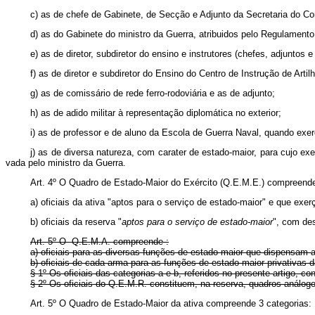
c) as de chefe de Gabinete, de Secção e Adjunto da Secretaria do Co
d) as do Gabinete do ministro da Guerra, atribuidos pelo Regulamento 
e) as de diretor, subdiretor do ensino e instrutores (chefes, adjuntos
f) as de diretor e subdiretor do Ensino do Centro de Instrução de Arti­l
g) as de comissário de rede ferro‑rodoviária e as de adjunto;
h) as de adido militar à representação diplomática no exterior;
i) as de professor e de aluno da Escola de Guerra Naval, quando exerc
j) as de diversa natureza, com carater de estado‑maior, para cujo ex
vada pelo ministro da Guerra.
Art. 4º O Quadro de Estado‑Maior do Exército (Q.E.M.E.) com­preende
a) oficiais da ativa "aptos para o serviço de estado‑maior" e que exe
b) oficiais da reserva "
aptos para o serviço de estado‑maior
", com de
Art. 5º O Q.E.M.A. compreende :
a) oficiais para as diversas funções de estado‑maior que dispensam a
b) oficiais de cada arma para as funções de estado‑maior privativas 
§ 1º Os oficiais das categorias a e b, referidos no presente artigo, 
§ 2º Os oficiais do Q.E.M.R. constituem, na reserva, quadros análo
Art. 5º O Quadro de Estado-Maior da ativa compreende 