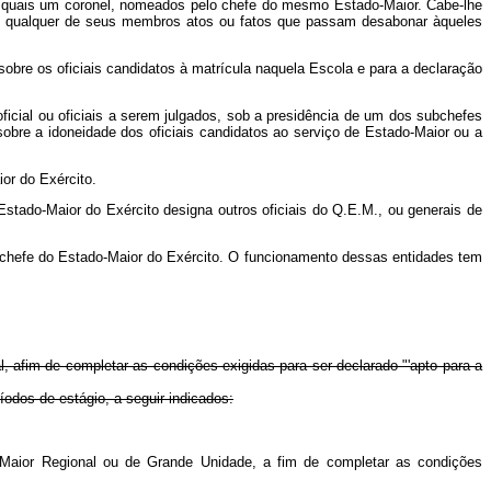
dos quais um coronel, nomeados pelo chefe do mesmo Estado‑Maior. Cabe‑lhe
de qualquer de seus membros atos ou fatos que passam desabonar àqueles
obre os oficiais candidatos à matrícula naquela Escola e para a declaração
oficial ou oficiais a serem julgados, sob a presidência de um dos subchefes
re a idoneidade dos oficiais candidatos ao serviço de Estado‑Maior ou a
or do Exército.
stado‑Maior do Exército designa outros oficiais do Q.E.M., ou generais de
 chefe do Estado‑Maior do Exército. O funcionamento dessas entidades tem
l, afim de completar as condições exigidas para ser declarado "'apto para a
íodos de estágio, a seguir indicados:
do-Maior Regional ou de Grande Unidade, a fim de completar as condições