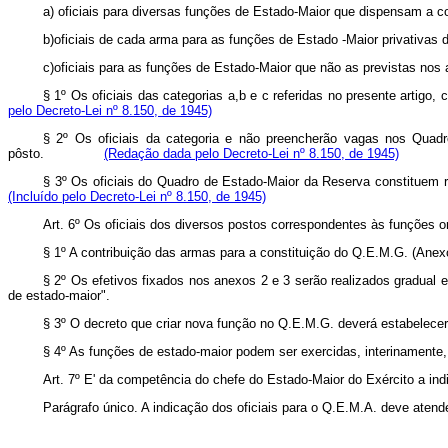
a) oficiais para diversas funções de Estado-Maior que dispe
b)oficiais de cada arma para as funções de Estado -Maior pri
c)oficiais para as funções de Estado-Maior que não as prev
§ 1º Os oficiais das categorias a,b e c referidas no presente ar
pelo Decreto-Lei nº 8.150, de 1945)
§ 2º Os oficiais da categoria e não preencherão vagas nos Quad
pôsto.
(Redação dada pelo Decreto-Lei nº 8.150, de 1945)
§ 3º Os oficiais do Quadro de Estado-Maior da Reserva constitu
(Incluído pelo Decreto-Lei nº 8.150, de 1945)
Art. 6º Os oficiais dos diversos postos correspondentes às funções
§ 1º A contribuição das armas para a constituição do Q.E.M.G. (Anex
§ 2º Os efetivos fixados nos anexos 2 e 3 serão realizados gradual 
de estado‑maior".
§ 3º O decreto que criar nova função no Q.E.M.G. deverá estabelecer o
§ 4º As funções de estado‑maior podem ser exercidas, interinamente, 
Art. 7º E' da competência do chefe do Estado‑Maior do Exército a in
Parágrafo único. A indicação dos oficiais para o Q.E.M.A. deve atend