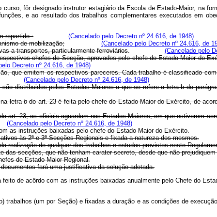
 o curso, fôr designado instrutor estagiário da Escola de Estado-Maior, na fo
funções, e ao resultado dos trabalhos complementares executados em obedi
 repartido :
(Cancelado pelo Decreto nº 24.616, de 1948)
a­nismo de mobilização;
(Cancelado pelo Decreto nº 24.616, de 1
as a transportes, particularmente ferroviários
.
(Cancelado pelo D
es­pectivos chefes de Secção, aprovados pelo chefe do Estado‑Maior do Exér
pelo Decreto nº 24.616, de 1948)
ão, que emitem os respectivos pareceres. Cada trabalho é classificado como
(Cancelado pelo Decreto nº 24.616, de 1948)
 são distribuidos pelos Estados‑Maiores a que se refere a letra b do parágraf
 na letra
b
do art. 23 é feita pelo chefe do Estado‑Maior do Exército, de acor
do art. 23, os oficiais aguardam nos Estados‑Maiores, em que estiverem ser
.
(Cancelado pelo Decreto nº 24.616, de 1948)
com as instruções baixadas pelo chefe do Estado‑Maior do Exército.
relativos às 2ª e 3ª Secções Regionais e fixada a natureza dos mesmos.
 da realização de qualquer dos trabalhos e estudos previstos neste Regulame
nte das secções, que não tenham carater secreto, desde que não prejudiquem 
chefes de Estado‑Maior Regional.
s documentos fará uma justificativa da solução adotada.
 será feito de acôrdo com as instruções baixadas anualmente pelo Chef
tro) trabalhos (um por Seção) e fixadas a duração e as condições de execução