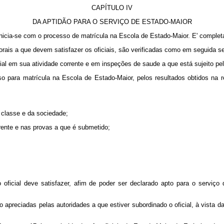
CAPÍTULO IV
DA APTIDÃO PARA O SERVIÇO DE ESTADO‑MAIOR
 inicia‑se com o processo de matrícula na Escola de Estado‑Maior. E' comple
e morais a que devem satisfazer os oficiais, são verificadas como em seguida s
cial em sua atividade corrente e em inspeções de saude a que está sujeito pe
rso para matrícula na Escola de Estado‑Maior, pelos resultados obtidos na 
a classe e da sociedade;
rente e nas provas a que é submetido;
oficial deve satisfazer, afim de poder ser declarado apto para o serviç
são apreciadas pelas autoridades a que estiver subordinado o oficial, à vista