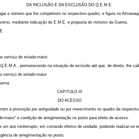
DA INCLUSÃO E DA EXCLUSÃO DO Q.E.M.E.
ugar e número que lhe competirem no respectivo quadro, e figura no Alma­na
o­verno, mediante indicação do E.M.E. e proposta do ministro da Guerra.
 E.
ao serviço de estado‑maior;
o Q.E.M.A., permanecendo na situação de excluído até que, de direito, lhe ca
 o serviço de estado‑maior.
 arma.
CAPITULO III
DO ACESSO
rrem à promoção por antiguidade ou por merecimento no quadro da res­pectiv
de estado-­maior" a condição de arregimentação no posto para efeito de 
de um ano ininterrupto, em comando efetivo de unidade, podendo realizar-­se 
igência de arregimentação no posto.