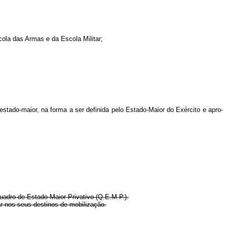
scola das Armas e da Escola Militar;
estado‑maior, na forma a ser definida pelo Estado‑Maior do Exército e apro­
Quadro de Estado‑Maior Privativo (Q.E.M.P.).
r nos seus destinos de mobilização.