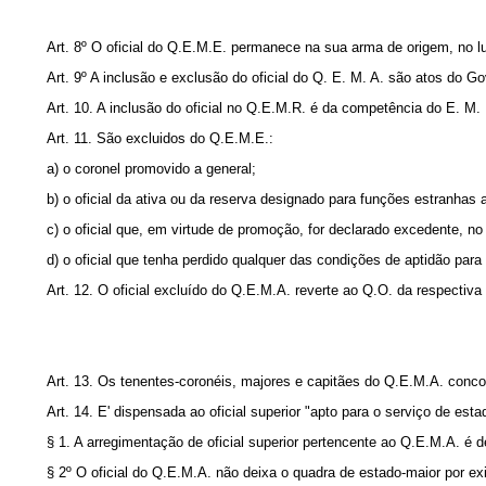
Art. 8º O oficial do Q.E.M.E. permanece na sua arma de origem, no l
Art. 9º A inclusão e exclusão do oficial do Q. E. M. A. são atos do G
Art. 10. A inclusão do oficial no Q.E.M.R. é da competência do E. M.
Art. 11. São excluidos do Q.E.M.E.:
a) o coronel promovido a general;
b) o oficial da ativa ou da reserva designado para funções estranhas 
c) o oficial que, em virtude de promoção, for declarado excedente, n
d) o oficial que tenha perdido qualquer das condições de aptidão para
Art. 12. O oficial excluído do Q.E.M.A. reverte ao Q.O. da res­pectiva
Art. 13. Os tenentes‑coronéis, majores e capitães do Q.E.M.A. conco
Art. 14. E' dispensada ao oficial superior "apto para o serviço 
§ 1. A arregimentação de oficial superior pertencente ao Q.E.M.A. é 
§ 2º O oficial do Q.E.M.A. não deixa o quadra de estado‑maior por ex