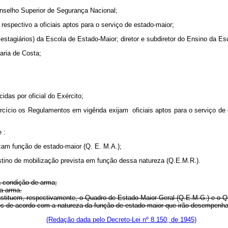
n­selho Superior de Segurança Nacional;
respectivo a oficiais aptos para o serviço de estado‑maior;
 e estagiários) da Escola de Estado‑Maior; diretor e subdiretor do Ensino da E
haria de Costa;
idas por oficial do Exército;
er­cício os Regulamentos em vigênda exijam oficiais aptos para o serviço de 
 :
rçam função de estado‑maior (Q. E. M.A.);
stino de mobilização prevista em função dessa natureza (Q.E.M.R.).
 con­dição de arma;
da arma.
consti­tuem, respectivamente, o Quadro de Estado‑Maior Geral (Q.E.M.G.) e o 
gos de acordo com a natureza da função de estado‑maior que irão desempenha
3 categorias:
(Redação dada pelo Decreto-Lei nº 8.150, de 1945)