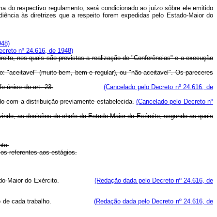
rma do respectivo regulamento, será condicionado ao juízo sôbre ele emitido
ência às diretrizes que a respeito forem expedidas pelo Estado-Maior do
948)
ecreto nº 24.616, de 1948)
cito, nos quais são previstas a realização de "Conferências" e a execução
: "aceitavel" (muito bem, bem e regular), ou "não aceitavel". Os pareceres
o único do art. 23.
(Cancelado pelo Decreto nº 24.616, de
do com a distribuição previamente estabelecida.
(Cancelado pelo Decreto nº
­vindo, as decisões do chefe do Estado‑Maior do Exército, segundo as quais
nto.
os referentes aos estágios.
e do Estado-Maior do Exército.
(Redação dada pelo Decreto nº 24.616, de
 de cada trabalho.
(Redação dada pelo Decreto nº 24.616, de