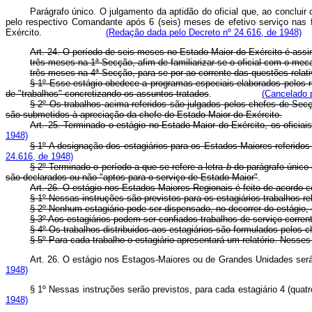
Parágrafo único. O julgamento da aptidão do oficial que, ao concluir
pelo respectivo Comandante após 6 (seis) meses de efetivo serviço nas 
Exército.
(Redação dada pelo Decreto nº 24.616, de 1948)
Art. 24. O período de seis meses no Estado‑Maior do Exército é assim
três meses na 1ª Secção, afim de familiarizar‑se o oficial com o mec
três meses na 4ª Secção, para se por ao corrente das questões rela­tiv
§ 1º Esse estágio obedece a programas especiais elaborados pelos r
de "tra­balhos" concretizando os assuntos tratados
.
(Cancelado 
§ 2º Os trabalhos acima referidos são julgados pelos chefes de Secç
são submetidos à apreciação da chefe do Estado‑Maior do Exército.
Art. 25. Terminado o estágio no Estado‑Maior do Exército, os oficiais
1948)
§ 1º A designação dos estagiários para os Estados‑Maiores referidos
24.616, de 1948)
§ 2º Terminado o período a que se refere a letra
b
do parágrafo único 
são declarados ou não "aptos para o serviço de Estado‑Maior"
Art. 26. O estágio nos Estados‑Maiores Regionais é feito de acordo 
§ 1º Nessas instruções são previstos para os estagiários trabalhos 
§ 2º Nenhum estagiário pode ser dispensado, no decorrer do estágio,
§ 3º Aos estagiários podem ser confiados trabalhos de serviço corre
§ 4º Os trabalhos distribuidos aos estagiários são formulados pelos 
§ 5º Para cada trabalho o estagiário apresentará um relatório. Nesse
Art. 26. O estágio nos Estagos-Maiores ou de Grandes Unidades
1948)
§ 1º Nessas instruções serão previstos, para cada estagiário 4 (qua
1948)