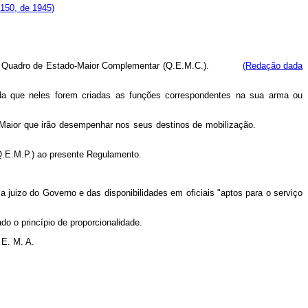
.150, de 1945)
E. M. G.) Quadro de Estado-Maior Complementar (Q.E.M.C.).
(Redação dada
ida que neles forem criadas as funções correspondentes na sua arma ou
 Estado-Maior que irão desempenhar nos seus destinos de mobilização.
(Q.E.M.P.) ao presente Regulamento.
 juizo do Governo e das disponibilidades em oficiais "aptos para o serviço
do o princípio de proporcionalidade.
 E. M. A.