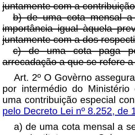
juntamente com a contribuição d
b) de uma cota mensal a
importância igual àquela prev
juntamente com a dos respect
c) de uma cota paga pe
arrecadação a que se refere a 
Art. 2º O Govèrno assegurar
por intermédio do Ministério
uma contribuição espec
pelo Decreto Lei nº 8.252, de 
a) de uma cota mensal a se