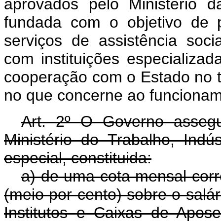
aprovados pelo Ministério d
fundada com o objetivo de p
serviços de assistência soc
com instituições especializa
cooperação com o Estado no to
no que concerne ao funcionam
Art.
2º O Governo assegura
Ministério do Trabalho, Indú
especial, constituida:
a) de uma cota mensal cor
(meio por cento) sobre o salá
Institutos e Caixas de Apos