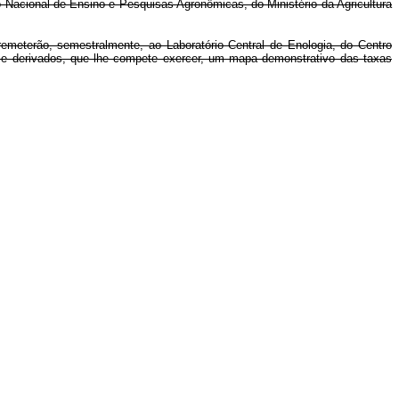
ro Nacional de Ensino e Pesquisas Agronômicas, do Ministério da Agricultura
emeterão, semestralmente, ao Laboratório Central de Enologia, do Centro
os e derivados, que lhe compete exercer, um mapa demonstrativo das taxas