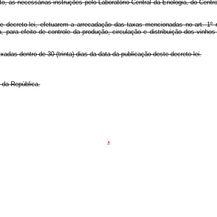
to, as necessárias instruções pelo Laboratório Central da Enologia, do Cent
e decreto-lei, efetuarem a arrecadação das taxas mencionadas no art. 1º r
a, para efeito de controle da produção, circulação e distribuição dos vinh
xadas dentro de 30 (trinta) dias da data da publicação deste decreto-lei.
 da República.
*