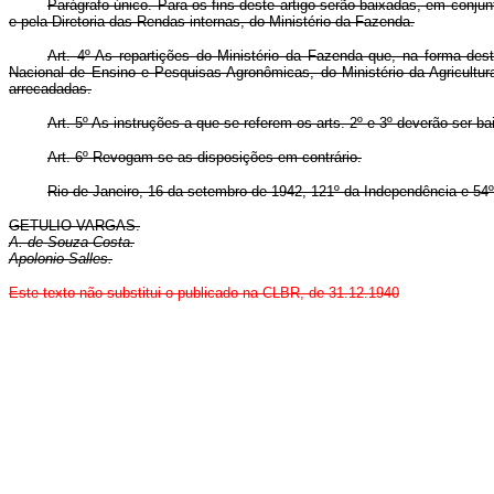
Parágrafo único. Para os fins deste artigo serão baixadas, em conjun
e pela Diretoria das Rendas internas, do Ministério da Fazenda.
Art.
4º As repartições do Ministério da Fazenda que, na forma dest
Nacional de Ensino e Pesquisas Agronômicas, do Ministério da Agricultur
arrecadadas.
Art.
5º As instruções a que se referem os arts. 2º e 3º deverão ser bai
Art.
6º Revogam-se as disposições em contrário.
Rio de Janeiro, 16 da setembro de 1942, 121º da Independência e 54º
GETULIO VARGAS.
A. de Souza Costa.
Apolonio Salles.
Este texto não substitui o publicado na CLBR, de 31.12.1940