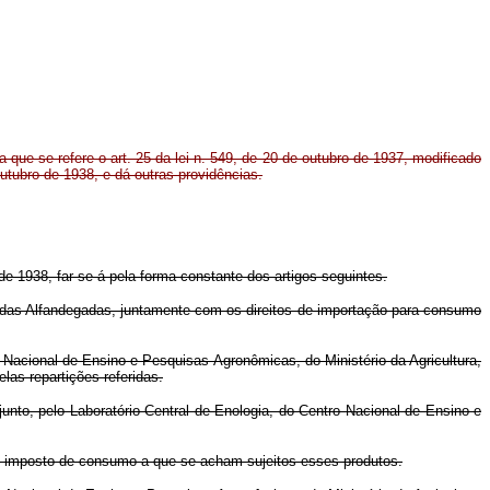
 que se refere o art. 25 da lei n. 549, de 20 de outubro de 1937, modificado
outubro de 1938, e dá outras providências.
 de 1938, far-se-á pela forma constante dos artigos seguintes.
ndas Alfandegadas, juntamente com os direitos de importação para consumo
 Nacional de Ensino e Pesquisas Agronômicas, do Ministério da Agricultura,
las repartições referidas.
unto, pelo Laboratório Central de Enologia, do Centro Nacional de Ensino e
de imposto de consumo a que se acham sujeitos esses produtos.