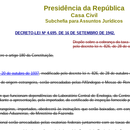
Presidência da República
Casa Civil
Subchefia para Assuntos Jurídicos
DECRETO-LEI Nº 4.695, DE 16 DE SETEMBRO DE 1942.
Dispõe sobre a cobrança da taxa a
pelo decreto-lei n. 826, de 28 de 
re o artigo 180 da Constituição,
de 20 de outubro de 1937
, modificado pelo decreto-lei n. 826, de 28 de outubro
, de origem estrangeira, serão arrecadadas pelas Alfândegas e Mesas de Re
m que funcionam dependências do Laboratório Central de Enologia, do Centro
te a apresentação, pelo importador, do certificado de inspeção fornecido pe
rangeiros, importados, obedecerá às instruções que serão baixadas, em conj
endas Aduaneiras, do Ministério da Fazenda.
ional serão arrecadadas pelas exatorias federais juntamente com as taxas 