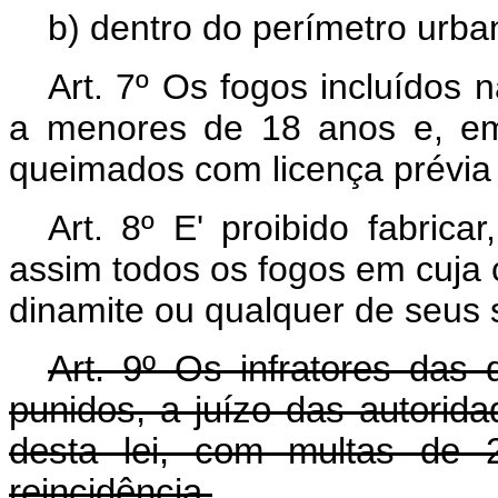
b) dentro do perímetro urban
Art. 7º Os fogos incluídos
a menores de 18 anos e, em
queimados com licença prévia
Art. 8º E' proibido fabric
assim todos os fogos em cuja
dinamite ou qualquer de seus s
Art. 9º Os infratores das 
punidos, a juízo das autorid
desta lei, com multas de
reincidência.