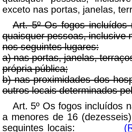
exceto nas portas, janelas, ter
Art. 5º Os fogos incluído
quaisquer pessoas, inclusive
nos seguintes lugares:
a) nas portas, janelas, terraço
própria pública;
b) nas proximidades dos hosp
outros locais determinados pel
Art. 5º Os fogos incluídos
a menores de 16 (dezesseis)
seguintes locais:
(