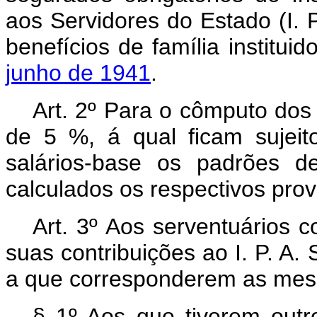
aos Servidores do Estado (I. P
benefícios de família institui
junho de 1941
.
Art.
2º Para o cômputo dos 
de 5 %, á qual ficam sujeit
salários-base os padrões d
calculados os respectivos pro
Art.
3º Aos serventuários c
suas contribuições ao I. P. A.
a que corresponderem as mes
§ 1º Aos que tiverem outr