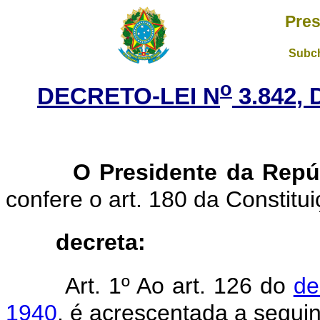
Pres
Subch
o
DECRETO-LEI N
3.842,
O Presidente da Repú
confere o art. 180 da Constitui
decreta:
Art. 1º Ao art. 126 do
de
1940
, é acrescentada a seguin