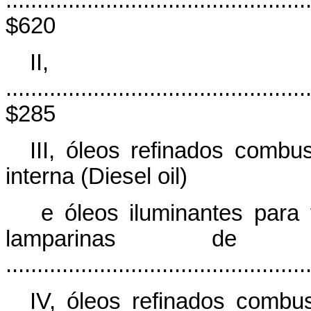
................................................
$620
II, q
................................................
$285
III, óleos refinados comb
interna (Diesel oil)
e óleos iluminantes para 
lamparinas de 
..............................................
IV, óleos refinados combus