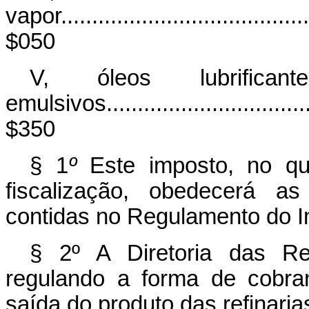
vapor..........................................
$050
V, óleos lubrifica
emulsivos.....................................
$350
§ 1
º
Este imposto, no q
fiscalização, obedecerá 
contidas no Regulamento do 
§ 2º A Diretoria das Re
regulando a forma de cobra
saída do produto das refinarias