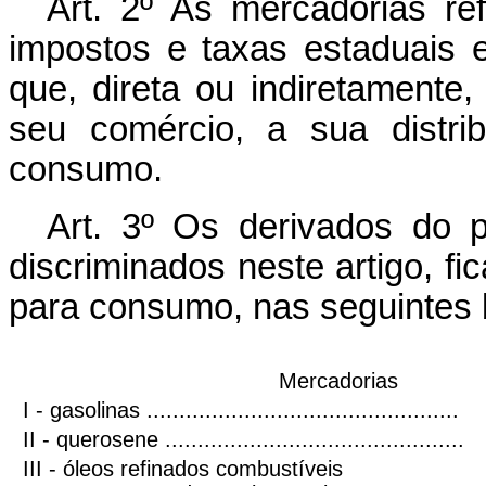
Art. 2º As mercadorias ref
impostos e taxas estaduais e
que, direta ou indiretamente
seu comércio, a sua distri
consumo.
Art. 3º Os derivados do p
discriminados neste artigo, fi
para consumo, nas seguintes 
Mercadorias
I - gasolinas ................................................
II - querosene ..............................................
III - óleos refinados combustíveis