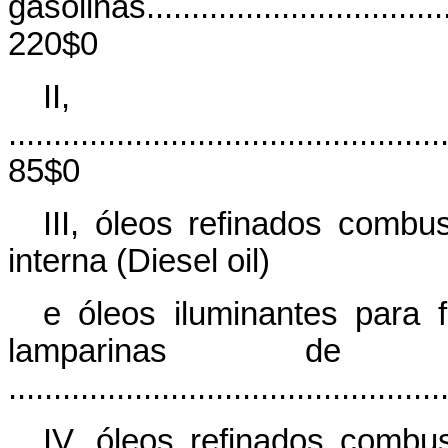
gasolinas......................................
220$0
II, q
................................................
85$0
III, óleos refinados comb
interna (Diesel oil)
e óleos iluminantes para 
lamparinas de 
..............................................
IV, óleos refinados combus