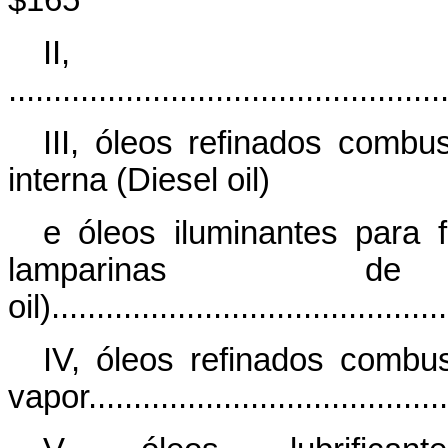
$165
II, q
...............................................
III, óleos refinados comb
interna (Diesel oil)
e óleos iluminantes para 
lamparinas 
oil).........................................
IV, óleos refinados combus
vapor........................................