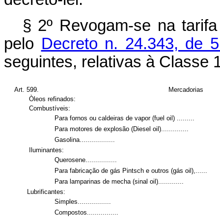
§ 2º Revogam-se na tarif
pelo
Decreto n. 24.343, de 
seguintes, relativas à Classe 
Art. 599.
Mercadorias
Òleos refinados:
Combustíveis:
Para fornos ou caldeiras de vapor (fuel oil) .........
Para motores de explosão (Diesel oil)..............
Gasolina..................
Iluminantes:
Querosene................
Para fabricação de gás Pintsch e outros (gás oil),......
Para lamparinas de mecha (sinal oil).............
Lubrificantes:
Simples.................
Compostos................