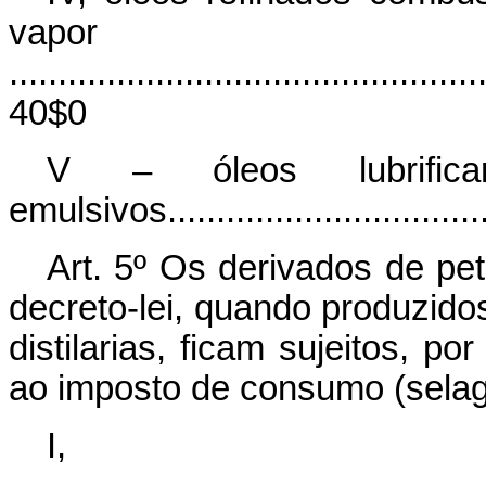
vapor
................................................
40$0
V – óleos lubrifica
emulsivos...................................
Art. 5º Os derivados de pe
decreto-lei, quando produzidos
distilarias, ficam sujeitos, po
ao imposto de consumo (selag
I, ga