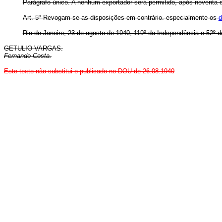
Parágrafo único. A nenhum exportador será permitido, após noventa di
Art.
5º Revogam-se as disposições em contrário. especialmente os
d
Rio de Janeiro, 23 de agosto de 1940, 119º da Independência e 52º d
GETULIO VARGAS.
Fernando Costa.
Este texto não substitui o publicado no DOU de 26.08.1940