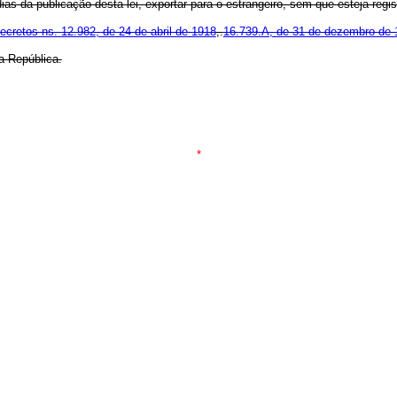
as da publicação desta lei, exportar para o estrangeiro, sem que esteja regis
ecretos ns. 12.982, de 24 de abril de 1918
,.
16.739.A, de 31 de dezembro de 
a República.
*