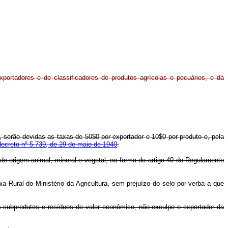
xportadores e de classificadores de produtos agrícolas e pecuários, e dá
 serão devidas as taxas de 50$0 por exportador e 10$0 por produto e, pela
decreto nº 5.739, de 29 de maio de 1940
.
s de origem animal, mineral e vegetal, na forma do artigo 40 do Regulamento
ia Rural do Ministério da Agricultura, sem prejuízo do selo por verba a que
us subprodutos e resíduos de valor econômico, não exculpe o exportador da