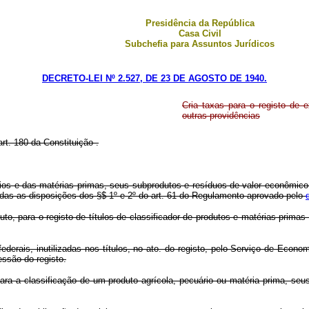
Presidência da República
Casa Civil
Subchefia para Assuntos Jurídicos
DECRETO-LEI Nº 2.527, DE 23 DE AGOSTO DE 1940.
Cria taxas para o registo de e
outras providências
art. 180 da Constituição .
ios e das matérias primas, seus subprodutos e resíduos de valor econômico,
adas as disposições dos §$ 1º e 2º do art. 61 do Regulamento aprovado pelo
to, para o registo de títulos de classificador de produtos e matérias prima
derais, inutilizadas nos títulos, no ato. do registo, pelo Serviço de Econom
essão do registo.
ara a classificação de um produto agrícola, pecuário ou matéria prima, se