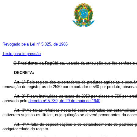
Revogado pela Lei nº 5.025, de 1966
Texto para impressão
O Presidente da República
, usando da atribuição que lhe confere o 
DECRETA:
Art.
1º Pelo registo dos exportadores de produtos agrícolas e pecuár
renovação do registo, as de 25$0 por exportador e 5$0 por produto, observ
Art.
2º Ficam instituídas as taxas de 20$0 por classe e 5$0 per produ
aprovado pelo
decreto nº 5.739, de 29 de maio de 1940
.
Art.
3º As taxas referidas nesta lei serão cobradas em estampilhas fe
estiverem sujeitas os títulos, cuja quitação se deverá provar antes da conc
Art.
4º A falta de especificações e do estabelecimento de padrões p
obrigatoriedade do registo.