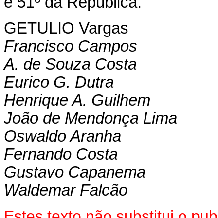
e 51º da República.
GETULIO Vargas
Francisco Campos
A. de Souza Costa
Eurico G. Dutra
Henrique A. Guilhem
João de Mendonça Lima
Oswaldo Aranha
Fernando Costa
Gustavo Capanema
Waldemar Falcão
Estes texto não substitui o p