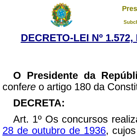
Pres
Subch
DECRETO-LEI Nº 1.572,
O Presidente da Repúbl
confe
re
o artigo 180 da Consti
DECRETA:
Art. 1º Os concursos reali
28 de outubro de 1936
, cujo