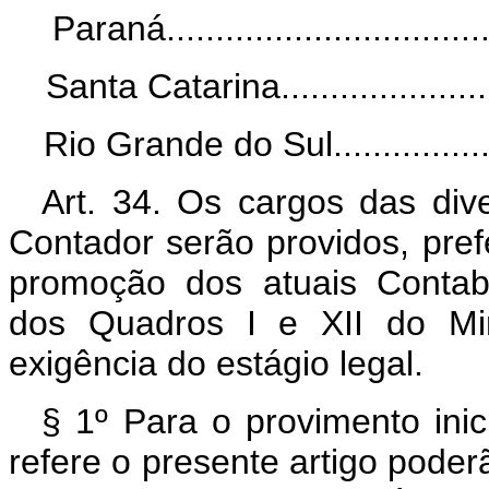
Paraná...................................
Santa Catarina..........................
Rio Grande do Sul......................
Art. 34. Os cargos das dive
Contador serão providos, pref
promoção dos atuais Contabi
dos Quadros I e XII do Min
exigência do estágio legal.
§ 1º Para o provimento inic
refere o presente artigo pode