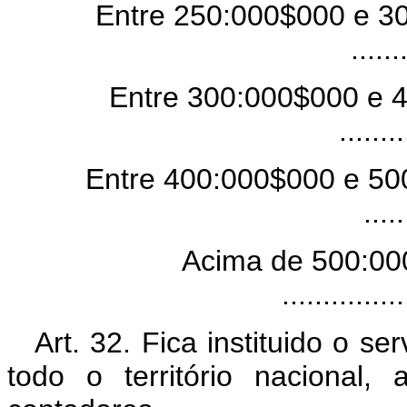
Entre 250:000$000 e 30
.....
Entre 300:000$000 e 4
.......
Entre 400:000$000 e 50
....
Acima de 500:000
.............
Art. 32. Fica instituido o s
todo o território nacional