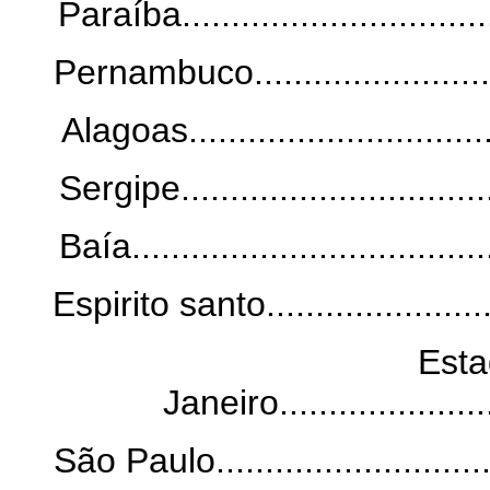
Paraíba..................................
Pernambuco.............................
Alagoas.................................
Sergipe..................................
Baía.....................................
Espirito santo..........................
Esta
Janeiro.......................
São Paulo...............................