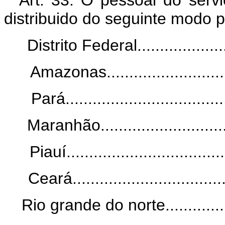
Art. 33. O pessoal do serv
distribuido do seguinte modo 
Distrito Federal.......................
Amazonas..............................
Pará....................................
Maranhão...............................
Piauí....................................
Ceará....................................
Rio grande do norte....................