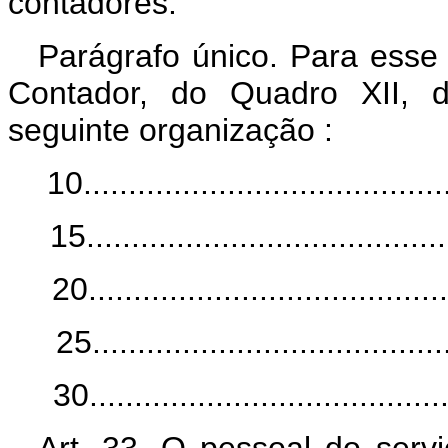
contadores.
Parágrafo único. Para esse f
Contador, do Quadro XII, 
seguinte organização :
10.......................................
15......................................
20......................................
25......................................
30......................................