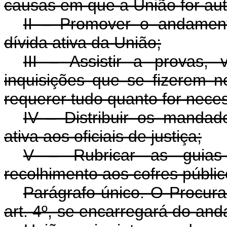
causas em que a União for auto
II – Promover o andamen
dívida ativa da União;
III – Assistir a provas, 
inquisições que se fizerem 
requerer tudo quanto for neces
IV – Distribuir os mandado
ativa aos oficiais de justiça;
V – Rubricar as guias 
recolhimento aos cofres públic
Parágrafo único. O Procura
art. 4º, se encarregará do an