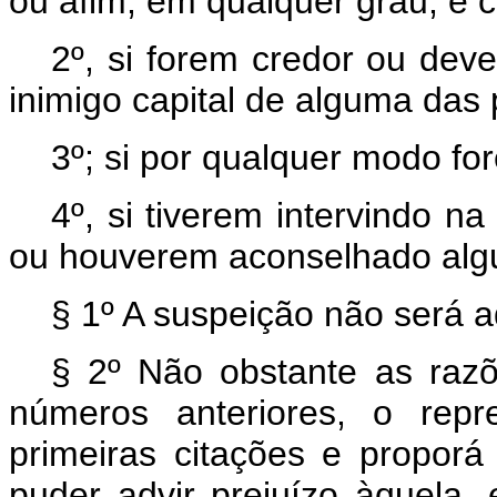
ou afim, em qualquer grau, e co
2º, si forem credor ou deve
inimigo capital de alguma das 
3º; si por qualquer modo fo
4º, si tiverem intervindo 
ou houverem aconselhado algu
§ 1º A suspeição não será a
§ 2º Não obstante as raz
números anteriores, o repr
primeiras citações e propor
puder advir prejuízo àquela,