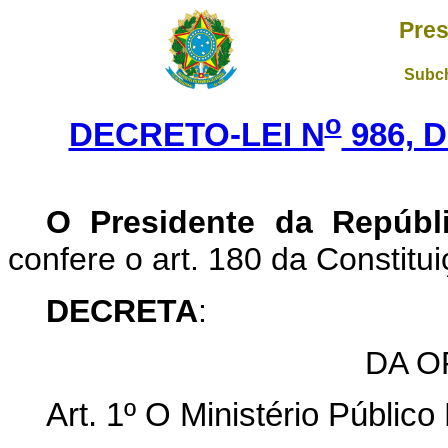
Pres
Subch
o
DECRETO-LEI N
986, 
O Presidente da Repúbl
confere o art. 180 da Constitui
DECRETA
:
DA O
Art.
1º O Ministério Público 