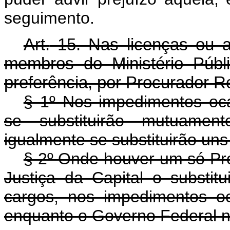
seguimento.
Art.
15. Nas licenças ou a
membros do Ministério Públi
preferência, por Procurador R
§ 1º Nos impedimentos oca
se substituirão mutuamen
igualmente se substituirão uns
§ 2º Onde houver um só Pr
Justiça da Capital o substi
cargos, nos impedimentos oca
enquanto o Governo Federal nã