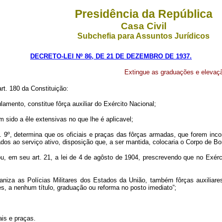
Presidência da República
Casa Civil
Subchefia para Assuntos Jurídicos
DECRETO-LEI Nº 86, DE 21 DE DEZEMBRO DE 1937.
Extingue as graduações e elevaçã
rt. 180 da Constituição:
amento, constitue fôrça auxiliar do Exército Nacional;
 sido a êle extensivas no que lhe é aplicavel;
. 9º, determina que os oficiais e praças das fôrças armadas, que forem inco
os ao serviço ativo, disposição que, a ser mantida, colocaria o Corpo de Bo
ou, em seu art. 21, a lei de 4 de agôsto de 1904, prescrevendo que no Exér
ganiza as Polícias Militares dos Estados da União, também fôrças auxiliar
res, a nenhum título, graduação ou reforma no posto imediato”;
ais e praças.