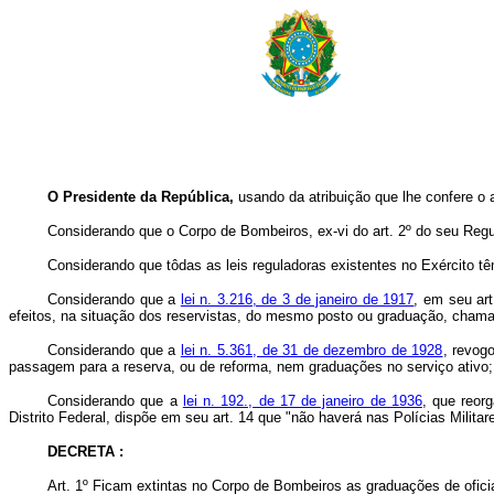
O Presidente da República,
usando da atribuição que lhe confere o a
Considerando que o Corpo de Bombeiros, ex-vi do art. 2º do seu Regul
Considerando que tôdas as leis reguladoras existentes no Exército têm
Considerando que a
lei n. 3.216, de 3 de janeiro de 1917
, em seu art
efeitos, na situação dos reservistas, do mesmo posto ou graduação, chamad
Considerando que a
lei n. 5.361, de 31 de dezembro de 1928
, revog
passagem para a reserva, ou de reforma, nem graduações no serviço ativo;
Considerando que a
lei n. 192., de 17 de janeiro de 1936
, que reor
Distrito Federal, dispõe em seu art. 14 que "não haverá nas Polícias Milita
DECRETA :
Art. 1º Ficam extintas no Corpo de Bombeiros as graduações de ofici