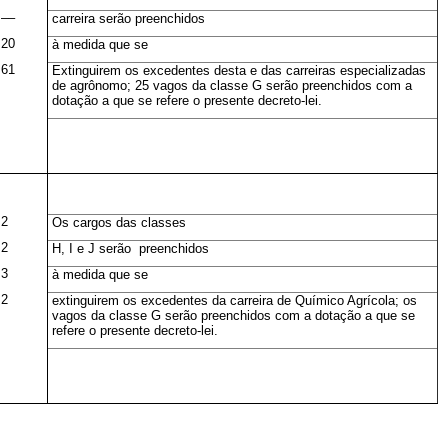
––
carreira serão preenchidos
20
à medida que se
61
Extinguirem os excedentes desta e das carreiras especializadas
de agrônomo; 25 vagos da classe G serão preenchidos com a
dotação a que se refere o presente decreto-lei.
2
Os cargos das classes
2
H, I e J serão preenchidos
3
à medida que se
2
extinguirem os excedentes da carreira de Químico Agrícola; os
vagos da classe G serão preenchidos com a dotação a que se
refere o presente decreto-lei.