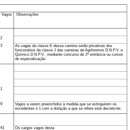
Vagos
Observações
2
3
As vagas da classe K dessa carreira serão privativas dos
funcionários da classe J das carreiras de Agrônomos D.N.P.V. e
Químico D.N.P.V., mediante concurso de 2ª entrância ou cursos
de especialização.
1
9
Vagos a serem preenchidos à medida que se extinguirem os
excedentes e 1 com a dotação a que se refere este decreto-lei.
41
Os cargos vagos desta