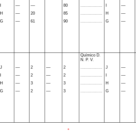
I
––
––
80
..................
I
––
H
––
20
85
..................
H
––
G
––
61
90
..................
G
––
Químico D.
N. P. V.
J
––
2
––
2
..................
J
––
I
––
2
––
2
..................
I
––
H
––
3
––
3
..................
H
––
G
––
2
––
3
..................
G
––
*