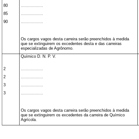
80
..................
85
..................
90
..................
Os cargos vagos desta carreira serão preenchidos à medida
que se extinguirem os excedentes desta e das carreiras
especializadas de Agrônomo.
Químico D. N. P. V.
2
..................
2
..................
3
..................
3
..................
Os cargos vagos desta carreira serão preenchidos à medida
que se extinguirem os excedentes da carreira de Químico
Agrícola.