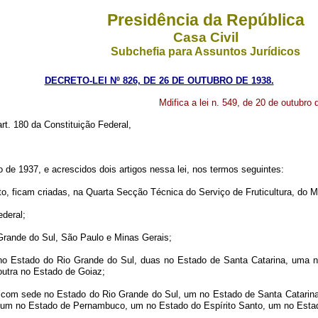
Presidência da República
Casa Civil
Subchefia para Assuntos Jurídicos
DECRETO-LEI Nº 826, DE 26 DE OUTUBRO DE 1938.
Mdifica a lei n. 549, de 20 de outubro 
art. 180 da Constituição Federal,
ro de 1937, e acrescidos dois artigos nessa lei, nos termos seguintes:
, ficam criadas, na Quarta Secção Técnica do Serviço de Fruticultura, do Mi
ederal;
Grande do Sul, São Paulo e Minas Gerais;
 no Estado do Rio Grande do Sul, duas no Estado de Santa Catarina, uma 
outra no Estado de Goiaz;
ois com sede no Estado do Rio Grande do Sul, um no Estado de Santa Catari
 um no Estado de Pernambuco, um no Estado do Espírito Santo, um no Estad