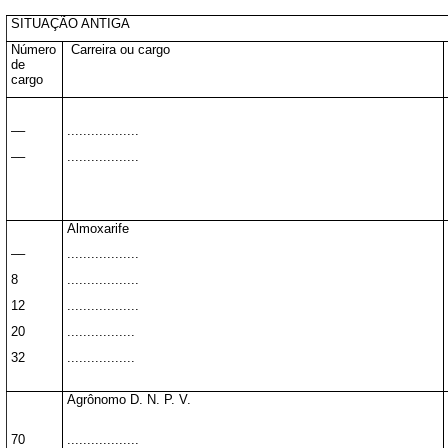
SITUAÇÃO ANTIGA
Número
Carreira ou cargo
de
cargo
––
..................
––
..................
Almoxarife
––
..................
8
..................
12
..................
20
.................
32
.................
Agrônomo D. N. P. V.
70
..................