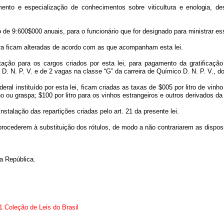
nto e especialização de conhecimentos sobre viticultura e enologia, dest
 de 9:600$000 anuais, para o funcionário que for designado para ministrar e
tura ficam alteradas de acordo com as que acompanham esta lei.
ão para os cargos criados por esta lei, para pagamento da gratificação 
. N. P. V. e de 2 vagas na classe “G” da carreira de Químico D. N. P. V., do
al instituído por esta lei, ficam criadas as taxas de $005 por litro de vinho 
nho ou graspa; $100 por litro para os vinhos estrangeiros e outros derivados d
nstalação das repartições criadas pelo art. 21 da presente lei.
ocederem à substituição dos rótulos, de modo a não contrariarem as disposi
a República.
 Coleção de Leis do Brasil