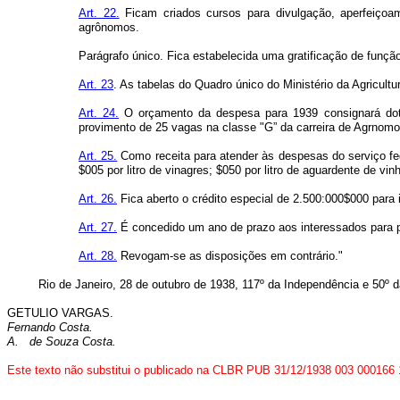
Art. 22.
Ficam criados cursos para divulgação, aperfeiçoame
agrônomos.
Parágrafo único. Fica estabelecida uma gratificação de função
Art. 23
. As tabelas do Quadro único do Ministério da Agricul
Art. 24.
O orçamento da despesa para 1939 consignará dotaç
provimento de 25 vagas na classe "G” da carreira de Agrnomo D
Art. 25.
Como receita para atender às despesas do serviço feder
$005 por litro de vinagres; $050 por litro de aguardente de vi
Art. 26.
Fica aberto o crédito especial de 2.500:000$000 para i
Art. 27.
É concedido um ano de prazo aos interessados para pr
Art. 28.
Revogam-se as disposições em contrário."
Rio de Janeiro, 28 de outubro de 1938, 117º da Independência e 50º d
GETULIO VARGAS.
Fernando Costa.
A. de Souza Costa.
Este texto não substitui o publicado na CLBR PUB 31/12/1938 003 000166 1