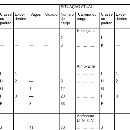
SITUAÇÃO ATUAL
Classe
Exce-
Vagos
Quadro
Número
Carreira ou
Classe
Exce-
ou
dentes
de
cargo
ou
dentes
padrão
cargo
padrão
Enologista
––
––
––
––
2
..................
L
––
––
––
––
––
3
.................
K
––
Almoxarife
I
1
––
––
––
..................
I
1
H
2
––
8
.................
H
2
G
––
1
12
..................
G
––
F
3
––
20
.................
F
3
E
––
8
33
..................
E
––
Agrônomo
D. N. P. V.
J
––
41
––
70
..................
J
––