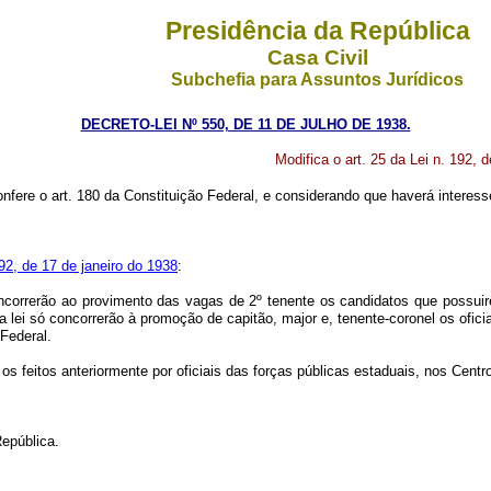
Presidência da República
Casa Civil
Subchefia para Assuntos Jurídicos
DECRETO-LEI Nº 550, DE 11 DE JULHO DE 1938.
Modifica o art. 25 da Lei n. 192, 
nfere o art. 180 da Constituição Federal, e considerando que haverá interesse 
192, de 17 de janeiro do 1938
:
ncorrerão ao provimento das vagas de 2º tenente os candidatos que possuir
esta lei só concorrerão à promoção de capitão, major e, tenente-coronel os of
 Federal.
 feitos anteriormente por oficiais das forças públicas estaduais, nos Centr
República.